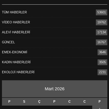
TÜM HABERLER
53601
VİDEO HABERLER
19762
ALEVİ HABERLERİ
17134
GÜNCEL
16767
EMEK-EKONOMİ
3646
KADIN HABERLERİ
3505
EKOLOJİ HABERLERİ
2231
Mart 2026
P
S
Ç
P
C
C
P