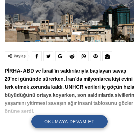
Paylaş
PİRHA- ABD ve İsrail’in saldırılarıyla başlayan savaş
20’nci gününde sürerken, İran’da milyonlarca kişi evini
terk etmek zorunda kaldı. UNHCR verileri iç göçün hızla
büyüdüğünü ortaya koyarken, son saldırılarda sivillerin
yaşamını yitirmesi savaşın ağır insani tablosunu gözler
önüne serdi.
OKUMAYA DEVAM ET
ABD ve İsrail’in 28 Şubat’ta İran’a yönelik başlattığı
bombardımanla başlayan, İran’ın ise bölgedeki ABD üsleri