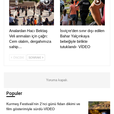
Kırkısraklılar Kadın Komisyonu
Dersim-Der Kadın komisyonu
Paz-Der Kadın Komisyonu
Analardan Hacı Bektaş
İsviçre’den sınır dışı edilen
Alxas -Kistik Kom Kadın Komisyonu
Veli anmaları için çağrı:
Bahar Yalçınkaya
Cem olalım, dergahımıza
bebeğiyle birlikte
sahip…
tutuklandı- VİDEO
ÖNCEKI
SONRAKI
Yoruma kapalı.
Populer
Kurmeş Festivali’nin 2’nci günü fidan dikimi ve
film gösterimiyle sürdü-VİDEO