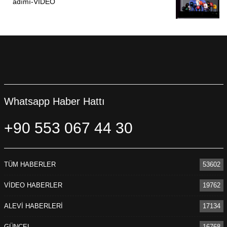
adımı-VİDEO
Whatsapp Haber Hattı
+90 553 067 44 30
TÜM HABERLER
53602
VİDEO HABERLER
19762
ALEVİ HABERLERİ
17134
GÜNCEL
16768