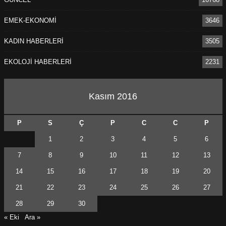
EMEK-EKONOMİ
3646
KADIN HABERLERİ
3505
EKOLOJİ HABERLERİ
2231
Kasım 2016
P
S
Ç
P
C
C
P
1
2
3
4
5
6
7
8
9
10
11
12
13
14
15
16
17
18
19
20
21
22
23
24
25
26
27
28
29
30
« Eki
Ara »