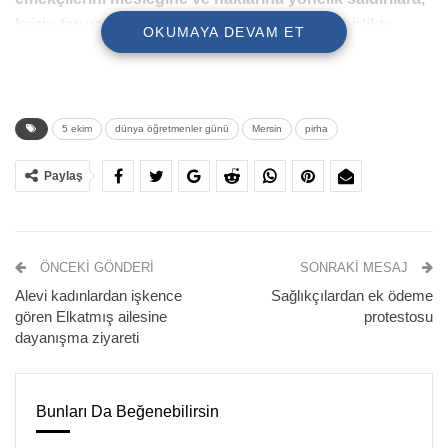
krizin faturasının sırtımıza yıkılmasına karşı birlikte
OKUMAYA DEVAM ET
mücadele etmeye, haklarımıza ve geleceğimize sahip
çıkmaya çağırıyoruz” vurgusu yaptı.
Haberin videosu;
5 ekim
dünya öğretmenler günü
Mersin
pirha
Paylaş
ÖNCEKI GÖNDERI
SONRAKI MESAJ
Alevi kadınlardan işkence
Sağlıkçılardan ek ödeme
gören Elkatmış ailesine
protestosu
dayanışma ziyareti
Mersin Eğitim-Sen Şubesi, 5 Ekim Dünya Öğretmenler
Bunları Da Beğenebilirsin
Günü vesilesiyle bir basın açıklaması düzenledi.