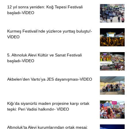
ortadayken, çalışma ve yaşam koşulları ve mesleki
12 yıl sonra yeniden: Koğ Tepesi Festivali
başladı-VİDEO
saygınlıklarının giderek kötüleşmesi dikkat çekicidir.
Geçtiğimiz yıllar içinde öğretmenlerin ekonomik ve sosyal
sorunlarına ek olarak, mesleki saygınlıklarında da ciddi
Kurmeş Festivali’nde yüzlerce yurttaş buluştu!-
gerilemeler yaşanmıştır.”
VİDEO
“EĞİTİM SEN ÖĞRETMENLERİN, EĞİTİM VE BİLİM
5. Altınoluk Alevi Kültür ve Sanat Festivali
EMEKÇİLERİNİN HAKLARININ GÜVENCESİDİR”
başladı-VİDEO
“OHAL-KHK’leri ile sorgusuz, sualsiz, hukuksuz bir şekilde
işinden, ekmeğinden edilen KESK’li kamu emekçilerinin
Akbelen’den Varto’ya JES dayanışması-VİDEO
mağduriyeti ağırlaştırmaya devam etmektedir” diyen Fatih,
sözlerini şöyle sürdürdü:
Kiğı’da siyanürlü maden projesine karşı ortak
“Yaşadığımız tüm olumsuzluklara, işimize, ekmeğimize ve
tepki: Peri Vadisi halkındır- VİDEO
geleceğimize yönelik ağır tehdit ve saldırılara, hukuksuz
ihraç politikalarına, kaybedilme noktasına gelen mesleki
saygınlığın yeniden kazanılması, öğretmenliğin
Altınoluk’ta Alevi kurumlarından ortak mesaj: