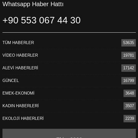
Whatsapp Haber Hattı
krizin faturasının sırtımıza yıkılmasına karşı birlikte
mücadele etmeye, haklarımıza ve geleceğimize sahip
+90 553 067 44 30
çıkmaya çağırıyoruz” diyerek, 5 Ekim Dünya Öğretmenler
Günü’nü kutladı.
Diren KESER/MERSİN
TÜM HABERLER
53635
VİDEO HABERLER
19781
ALEVİ HABERLERİ
17142
GÜNCEL
16799
EMEK-EKONOMİ
3648
KADIN HABERLERİ
3507
EKOLOJİ HABERLERİ
2239