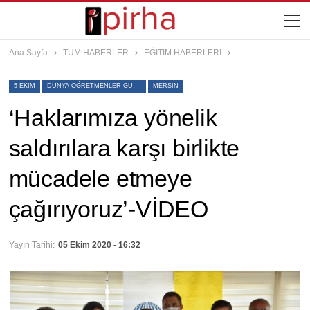
Ana Sayfa
TÜM HABERLER
EĞİTİM HABERLERİ
5 EKIM
DÜNYA ÖĞRETMENLER GÜNÜ
MERSIN
‘Haklarımıza yönelik
saldırılara karşı birlikte
mücadele etmeye
çağırıyoruz’-VİDEO
Yayın Tarihi:
05 Ekim 2020 - 16:32