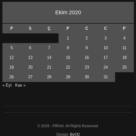
Ekim 2020
P
S
Ç
P
C
C
P
1
2
3
4
5
6
7
8
9
10
11
12
13
14
15
16
17
18
19
20
21
22
23
24
25
26
27
28
29
30
31
« Eyl
Kas »
© 2026 - PİRHA. All Rights Reserved.
Design:
By©D