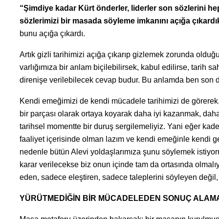
“Şimdiye kadar Kürt önderler, liderler son sözlerini he
sözlerimizi bir masada söyleme imkanını açığa çıkardı
bunu açığa çıkardı.
Artık gizli tarihimizi açığa çıkarıp gizlemek zorunda olduğu
varlığımıza bir anlam biçilebilirsek, kabul edilirse, tarih 
direnişe verilebilecek cevap budur. Bu anlamda ben son d
Kendi emeğimizi de kendi mücadele tarihimizi de görerek,
bir parçası olarak ortaya koyarak daha iyi kazanmak, dah
tarihsel momentte bir duruş sergilemeliyiz. Yani eğer kad
faaliyet içerisinde olman lazım ve kendi emeğinle kendi 
nedenle bütün Alevi yoldaşlarımıza şunu söylemek istiyorum
karar verilecekse biz onun içinde tam da ortasında olmalıy
eden, sadece eleştiren, sadece taleplerini söyleyen değil,
YÜRÜTMEDİĞİN BİR MÜCADELEDEN SONUÇ ALAM