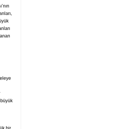
ı’nın
nları,
büyük
nları
yanan
seleye
n
r
e büyük
ük bir