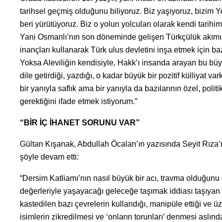
tarihsel geçmiş olduğunu biliyoruz. Biz yaşıyoruz, bizim 
beri yürütüyoruz. Biz o yolun yolcuları olarak kendi tarihim
Yani Osmanlı’nın son döneminde gelişen Türkçülük akımının
inançları kullanarak Türk ulus devletini inşa etmek için b
Yoksa Aleviliğin kendisiyle, Hakk’ı insanda arayan bu büy
dile getirdiği, yazdığı, o kadar büyük bir pozitif külliyat 
bir yanıyla saflık ama bir yanıyla da bazılarının özel, pol
gerektiğini ifade etmek istiyorum.”
“BİR İÇ İHANET SORUNU VAR”
Gültan Kışanak, Abdullah Öcalan’ın yazısında Seyit Rıza’n
şöyle devam etti:
“Dersim Katliamı’nın nasıl büyük bir acı, travma olduğunu 
değerleriyle yaşayacağı geleceğe taşımak iddiası taşıyan bi
kastedilen bazı çevrelerin kullandığı, manipüle ettiği ve üz
isimlerin zikredilmesi ve ‘onların torunları’ denmesi aslı