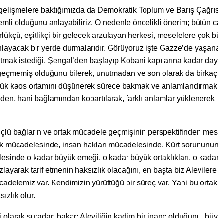
 gelişmelere baktığımızda da Demokratik Toplum ve Barış Çağrıs
mli olduğunu anlayabiliriz. O nedenle öncelikli önerim; bütün ca
rlükçü, eşitlikçi bir gelecek arzulayan herkesi, meselelere çok 
layacak bir yerde durmalarıdır. Görüyoruz işte Gazze’de yaşana
aşatmak istediği, Şengal’den başlayıp Kobani kapılarına kadar da
 geçmemiş olduğunu bilerek, unutmadan ve son olarak da birkaç
büyük kaos ortamını düşünerek sürece bakmak ve anlamlandırmak
nden, hani bağlamından kopartılarak, farklı anlamlar yüklenerek
 güçlü bağların ve ortak mücadele geçmişinin perspektifinden me
ük mücadelesinde, insan hakları mücadelesinde, Kürt sorununu
sinde o kadar büyük emeği, o kadar büyük ortaklıkları, o kada
zlayarak tarif etmenin haksızlık olacağını, en başta biz Aleviler
adelemiz var. Kendimizin yürüttüğü bir süreç var. Yani bu ortak
ızlık olur.
 olarak şuradan bakar; Aleviliğin kadim bir inanç olduğunu, büy