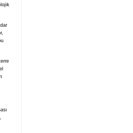
lojik
adar
r,
bu
zerre
el
n
sası
,