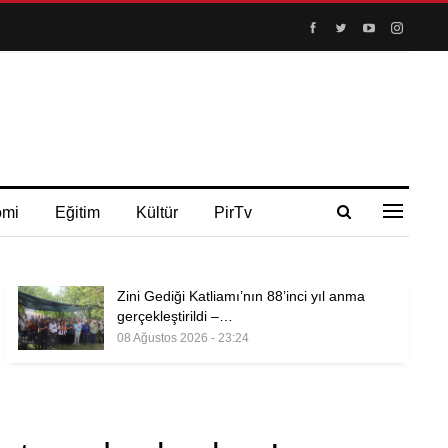
omi
Eğitim
Kültür
PirTv
Zini Gediği Katliamı’nın 88’inci yıl anma
gerçekleştirildi –…
08 Ağustos 2026 - 23:24