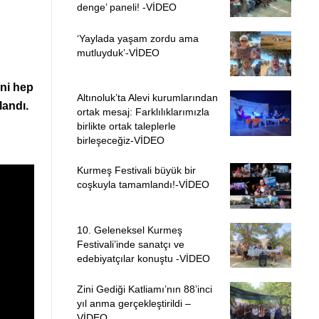
denge’ paneli! -VİDEO
‘Yaylada yaşam zordu ama
mutluyduk’-VİDEO
ini hep
Altınoluk’ta Alevi kurumlarından
landı.
ortak mesaj: Farklılıklarımızla
birlikte ortak taleplerle
birleşeceğiz-VİDEO
Kurmeş Festivali büyük bir
coşkuyla tamamlandı!-VİDEO
10. Geleneksel Kurmeş
Festivali’inde sanatçı ve
edebiyatçılar konuştu -VİDEO
Zini Gediği Katliamı’nın 88’inci
yıl anma gerçekleştirildi –
VİDEO