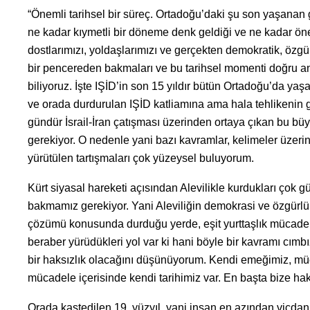
“Önemli tarihsel bir süreç. Ortadoğu’daki şu son yaşanan
ne kadar kıymetli bir döneme denk geldiği ve ne kadar öne
dostlarımızı, yoldaşlarımızı ve gerçekten demokratik, özgü
bir pencereden bakmaları ve bu tarihsel momenti doğru an
biliyoruz. İşte IŞİD’in son 15 yıldır bütün Ortadoğu’da y
ve orada durdurulan IŞİD katliamına ama hala tehlikenin
gündür İsrail-İran çatışması üzerinden ortaya çıkan bu 
gerekiyor. O nedenle yani bazı kavramlar, kelimeler üzeri
yürütülen tartışmaları çok yüzeysel buluyorum.
Kürt siyasal hareketi açısından Alevilikle kurdukları çok
bakmamız gerekiyor. Yani Aleviliğin demokrasi ve özgürl
çözümü konusunda durduğu yerde, eşit yurttaşlık mücadele
beraber yürüdükleri yol var ki hani böyle bir kavramı cımbı
bir haksızlık olacağını düşünüyorum. Kendi emeğimiz, müc
mücadele içerisinde kendi tarihimiz var. En başta bize haks
Orada kastedilen 19. yüzyıl, yani insan en azından vicdani