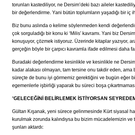
torunları kastediliyor, ne Dersim’deki bazı aileler kastedil
bir değerlendirme. Yani bütün toplumların yaşadığı bir iç i
Biz bunu aslında o kelime söylenmeden kendi değerlendi
çok sorguladığı bir konu ki ‘Milis’ kavramı. Yani biz Dersiml
konuşuyor, çözmek istiyoruz. Üzerinde kitaplar yazıyor, ar
gerçeğin böyle bir çarpıcı kavramla ifade edilmesi daha fazl
Buradaki değerlendirme kesinlikle ve kesinlikle ne Dersim’
kadar alakası olmayan, tam tersine onu takdir eden, ama b
süreçte de bunu iyi görmemiz gerektiğini ve bugün eğer bir
egemenlerle işbirliği yaparak bu süreci boşa çıkartmaması 
“
GELECEĞİNİ BELİRLEMEK İSTİYORSAN SEYREDE
Gültan Kışanak, yeni sürece gelinmesinde Kürt siyasal har
kurulmak zorunda kalındıysa bu bizim mücadelemizin ve tar
şunları aktardı: