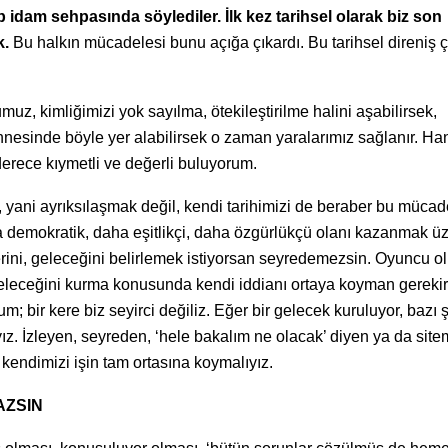
p idam sehpasında söylediler. İlk kez tarihsel olarak biz son
k.
Bu halkın mücadelesi bunu açığa çıkardı. Bu tarihsel direniş ç
muz, kimliğimizi yok sayılma, ötekileştirilme halini aşabilirsek,
sahnesinde böyle yer alabilirsek o zaman yaralarımız sağlanır. Ha
erece kıymetli ve değerli buluyorum.
 yani ayrıksılaşmak değil, kendi tarihimizi de beraber bu mücad
a demokratik, daha eşitlikçi, daha özgürlükçü olanı kazanmak ü
erini, geleceğini belirlemek istiyorsan seyredemezsin. Oyuncu ol
geleceğini kurma konusunda kendi iddianı ortaya koyman gerekir
; bir kere biz seyirci değiliz. Eğer bir gelecek kuruluyor, bazı 
ız. İzleyen, seyreden, ‘hele bakalım ne olacak’ diyen ya da site
 kendimizi işin tam ortasına koymalıyız.
AZSIN