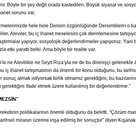
iyor. Böyle bir şey değil orada kastedilen. Büyük siyasal ve sosyo
hanet sorunu var.
rmelerimizde hele hele Dersim özgünlüğünde Dersimlilerin o k
iler, Aleviler, bu iç ihanet meselesini çok derinlemesine tartışıyo
aştırmalar yapıyor, sosyolojik değerlendirmeler yapıyoruz. Yani 
a etki yarattı belki. Ama böyle bir realite var.
le ne Alevilikle ne Seyit Rıza’yla ne de bu direnişçi gelenekle 
u iç ihanet tartışmasının da önemli bir konu olduğunu, bu tarihs
 sonuç almak istiyorsak birlik olmamız gerektiğini, bu bazılarını
gerektiğini ifade etmek üzere kullanılmış bir değerlendirme.”
MEZSİN”
eketinin politikalarının önemli olduğunu da belirtti. “Çözüm ma
ihsel mirasın üzerine inşa edilmiş bir sonuçtur” diyen Kışanak