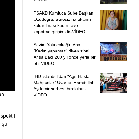
PSAKD Kumluca Şube Başkanı
Özüdoğru: Süresiz nafakanın
kaldırılması kadını eve
kapatma girişimidir-VİDEO
Sevim Yalıncakoğlu Ana:
“Kadın yapamaz” diyen zihni
Anşa Bacı 200 yıl önce yerle bir
etti-VİDEO
İHD İstanbul’dan “Ağır Hasta
Mahpuslar” Uyarısı: Hamdullah
Aydemir serbest bırakılsın-
an
VİDEO
spektif
n şu