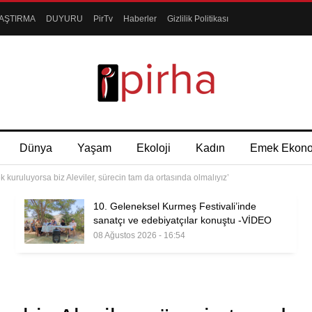
AŞTIRMA
DUYURU
PirTv
Haberler
Gizlilik Politikası
Dünya
Yaşam
Ekoloji
Kadın
Emek Ekon
k kuruluyorsa biz Aleviler, sürecin tam da ortasında olmalıyız’
10. Geleneksel Kurmeş Festivali’inde
sanatçı ve edebiyatçılar konuştu -VİDEO
08 Ağustos 2026 - 16:54