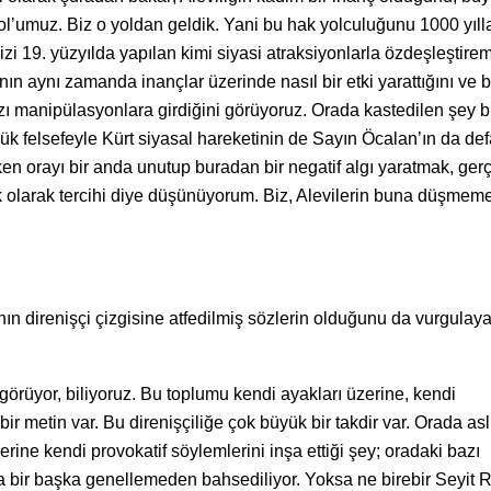
Yol’umuz. Biz o yoldan geldik. Yani bu hak yolculuğunu 1000 yıl
izi 19. yüzyılda yapılan kimi siyasi atraksiyonlarla özdeşleştire
 aynı zamanda inançlar üzerinde nasıl bir etki yarattığını ve 
azı manipülasyonlara girdiğini görüyoruz. Orada kastedilen şey b
ük felsefeyle Kürt siyasal hareketinin de Sayın Öcalan’ın da def
varken orayı bir anda unutup buradan bir negatif algı yaratmak, ger
itik olarak tercihi diye düşünüyorum. Biz, Alevilerin buna düşmem
ın direnişçi çizgisine atfedilmiş sözlerin olduğunu da vurgulay
görüyor, biliyoruz. Bu toplumu kendi ayakları üzerine, kendi
r metin var. Bu direnişçiliğe çok büyük bir takdir var. Orada as
erine kendi provokatif söylemlerini inşa ettiği şey; oradaki bazı
nda bir başka genellemeden bahsediliyor. Yoksa ne birebir Seyit R