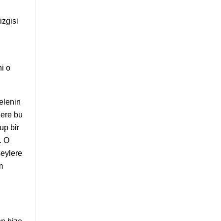
izgisi
ni o
elenin
zere bu
up bir
. O
şeylere
m