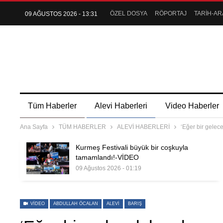
ÖZEL DOSYA
RÖPORTAJ
TARİH-AR
09 AĞUSTOS 2026 - 13:31
Tüm Haberler
Alevi Haberleri
Video Haberler
Ana Sayfa
TÜM HABERLER
ALEVİ HABERLERİ
‘Eğer bir gelece
Kurmeş Festivali büyük bir coşkuyla
tamamlandı!-VİDEO
09 Ağustos 2026 - 01:19
VIDEO
ABDULLAH ÖCALAN
ALEVI
BARIŞ