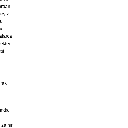
lardan
meyiz.
bu
u.
alarca
çekten
esi
arak
lında
ıza’nın