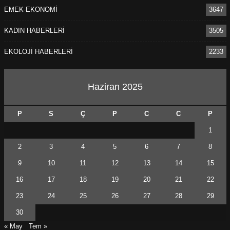
EMEK-EKONOMİ
3647
KADIN HABERLERİ
3505
EKOLOJİ HABERLERİ
2233
Haziran 2025
P
S
Ç
P
C
C
P
1
2
3
4
5
6
7
8
9
10
11
12
13
14
15
16
17
18
19
20
21
22
23
24
25
26
27
28
29
30
« May
Tem »