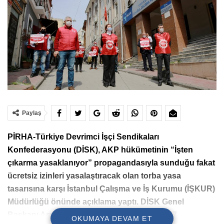
Paylaş
PİRHA-Türkiye Devrimci İşçi Sendikaları
Konfederasyonu (DİSK), AKP hükümetinin “İşten
çıkarma yasaklanıyor” propagandasıyla sunduğu fakat
ücretsiz izinleri yasalaştıracak olan torba yasa
tasarısına karşı İstanbul Çalışma ve İş Kurumu (İŞKUR)
Müdürlüğü önünde açıklama yaptı.
DİSK Genel
Başkanı Arzu Çerkezoğlu, “Şu ana kadar 257
OKUMAYA DEVAM ET