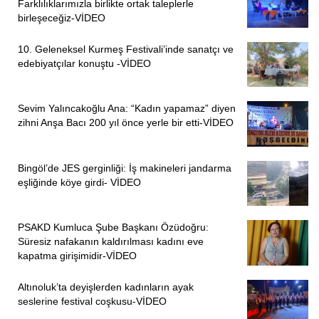
Farklılıklarımızla birlikte ortak taleplerle
Çerkezoğlu, şu ana kadar DİSK üyesi 257 işçinin Covid-19
birleşeceğiz-VİDEO
pozitif tespit edildiğini, 407’nin de karantina altında
10. Geleneksel Kurmeş Festivali’inde sanatçı ve
olduğunu ve önceki haftalarda yaşamını yitiren iki üyeden
edebiyatçılar konuştu -VİDEO
sonra dün bir mücadele arkadaşlarını yitirdiklerini belirterek
şunları ifade etti:
Sevim Yalıncakoğlu Ana: “Kadın yapamaz” diyen
“Dev Yapı-İş sendikamızın İstanbul Avrupa yakası
zihni Anşa Bacı 200 yıl önce yerle bir etti-VİDEO
temsilcisi Hasan Oğuz hemen karşımızdaki Galataport
inşaatında çalışıyordu. Raporunda ölüm şekli “bulaşıcı
Bingöl’de JES gerginliği: İş makineleri jandarma
hastalık” olarak belirtildi. Öfkemiz büyük! Tekrar ediyoruz
eşliğinde köye girdi- VİDEO
çalışma zorlaması devam ederse pozitif vaka sayısı
artacaktır. Soruyoruz: Bu salgın günlerinde Galataport
PSAKD Kumluca Şube Başkanı Özüdoğru:
inşaatına devam etmek çok mu gereklidir? Bu salgın
Süresiz nafakanın kaldırılması kadını eve
günlerinde akla ve bilime meydan okuyan “çarklar
kapatma girişimidir-VİDEO
dönecek” inadı ile kaç kişi ölecek? Dönen çarklar ölen
insanlarımızı geri getirecek mi? Cuma günü akla ziyan bir
Altınoluk’ta deyişlerden kadınların ayak
seslerine festival coşkusu-VİDEO
sokağa çıkma yasağı ilan edip, yüz binlerce insanı