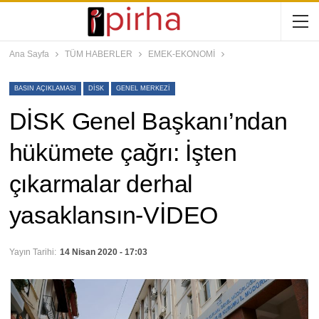
Ana Sayfa
TÜM HABERLER
EMEK-EKONOMİ
BASIN AÇIKLAMASI
DISK
GENEL MERKEZI
DİSK Genel Başkanı’ndan
hükümete çağrı: İşten
çıkarmalar derhal
yasaklansın-VİDEO
Yayın Tarihi:
14 Nisan 2020 - 17:03