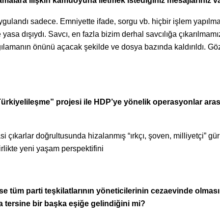
malara ilişkin kamuoyuna iletmek istediğiniz mesajlarınız v
ulandı sadece. Emniyette ifade, sorgu vb. hiçbir işlem yapılma
 yasa dışıydı. Savcı, en fazla bizim derhal savcılığa çıkarılmamı
gılamanın önünü açacak şekilde ve dosya bazında kaldırıldı. Göz
ürkiyelileşme” projesi ile HDP’ye yönelik operasyonlar ara
 çıkarlar doğrultusunda hizalanmış “ırkçı, şoven, milliyetçi” gür
rlikte yeni yaşam perspektifini
 tüm parti teşkilatlarının yöneticilerinin cezaevinde olması
a tersine bir başka eşiğe gelindiğini mi?