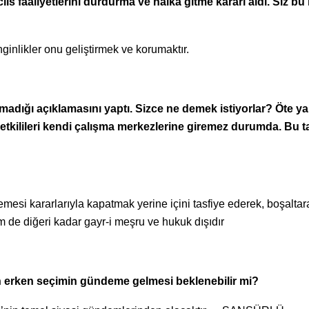
lis faaliyetlerini durdurma ve halka gitme kararı aldı. Siz bu 
ginlikler onu geliştirmek ve korumaktır.
olmadığı açıklamasını yaptı. Sizce ne demek istiyorlar? Öte 
 yetkilileri kendi çalışma merkezlerine giremez durumda. Bu t
mesi kararlarıyla kapatmak yerine içini tasfiye ederek, boşaltar
em de diğeri kadar gayr-i meşru ve hukuk dışıdır
çin erken seçimin gündeme gelmesi beklenebilir mi?