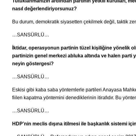
Tutuklanmanızın ardından partinin yetkili kurulları, mec
nasıl değerlendiriyorsunuz?
Bu durum, demokratik siyasetten çekilmek değil, taktik zen
…SANSÜRLÜ…
İktidar, operasyonun partinin tüzel kişiliğine yönelik 
partinizin genel merkezi abluka altında ve halen parti
neyin göstergesi?
…SANSÜRLÜ…
Eskisi gibi kaba saba yöntemlerle partileri Anayasa Mahke
fiilen kapatma yöntemini denediklerinin itirafıdır. Bu yönt
…SANSÜRLÜ…
HDP’nin meclis dışına itilmesi ile başkanlık sistemi i