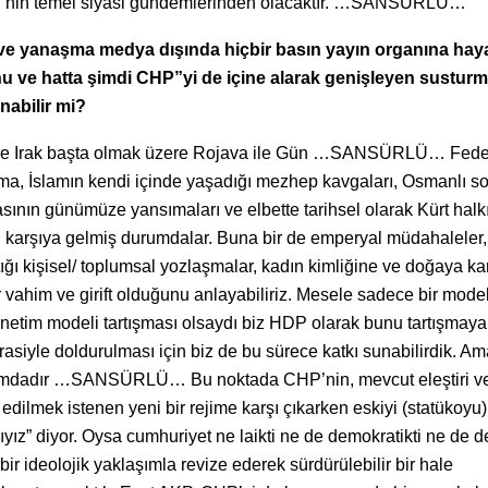
in temel siyasi gündemlerinden olacaktır. …SANSÜRLÜ…
ve yanaşma medya dışında hiçbir basın yayın organına hay
u ve hatta şimdi CHP”yi de içine alarak genişleyen susturm
nabilir mi?
riye ve Irak başta olmak üzere Rojava ile Gün …SANSÜRLÜ… Fed
şma, İslamın kendi içinde yaşadığı mezhep kavgaları, Osmanlı so
vgasının günümüze yansımaları ve elbette tarihsel olarak Kürt halk
şı karşıya gelmiş durumdalar. Buna bir de emperyal müdahaleler,
tığı kişisel/ toplumsal yozlaşmalar, kadın kimliğine ve doğaya ka
 vahim ve girift olduğunu anlayabiliriz. Mesele sadece bir mode
yönetim modeli tartışması olsaydı biz HDP olarak bunu tartışmaya
asiyle doldurulması için biz de bu sürece katkı sunabilirdik. Am
urumdadır …SANSÜRLÜ… Bu noktada CHP’nin, mevcut eleştiri v
dilmek istenen yeni bir rejime karşı çıkarken eskiyi (statükoyu)
yız” diyor. Oysa cumhuriyet ne laikti ne de demokratikti ne de d
eolojik yaklaşımla revize ederek sürdürülebilir bir hale