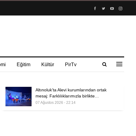
omi
Eğitim
Kültür
PirTv
Altınoluk’ta Alevi kurumlarından ortak
mesaj: Farklılıklarımızla birlikte…
07 Ağustos 2026 - 22:14