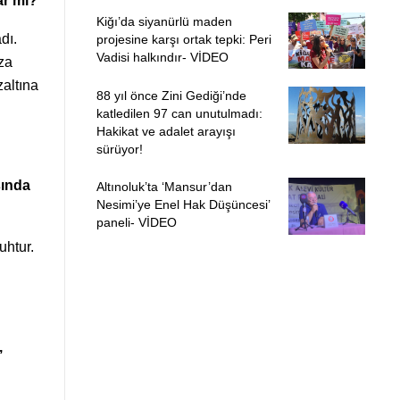
ar mı?
Kiğı’da siyanürlü maden
dı.
projesine karşı ortak tepki: Peri
Vadisi halkındır- VİDEO
za
altına
88 yıl önce Zini Gediği’nde
katledilen 97 can unutulmadı:
Hakikat ve adalet arayışı
sürüyor!
sında
Altınoluk’ta ‘Mansur’dan
Nesimi’ye Enel Hak Düşüncesi’
paneli- VİDEO
uhtur.
,