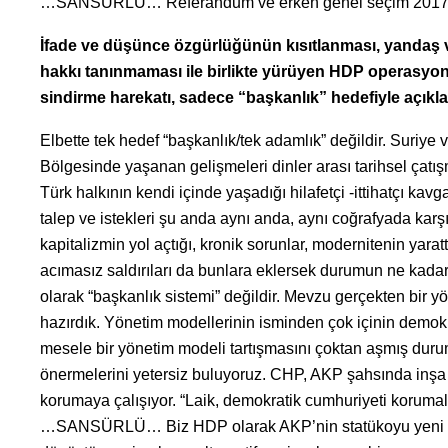
…SANSÜRLÜ… Referandum ve erken genel seçim 2017’n
İfade ve düşünce özgürlüğünün kısıtlanması, yandaş 
hakkı tanınmaması ile birlikte yürüyen HDP operasyon
sindirme harekatı, sadece “başkanlık” hedefiyle açıkla
Elbette tek hedef “başkanlık/tek adamlık” değildir. Su
Bölgesinde yaşanan gelişmeleri dinler arası tarihsel çatı
Türk halkının kendi içinde yaşadığı hilafetçi -ittihatçı ka
talep ve istekleri şu anda aynı anda, aynı coğrafyada kar
kapitalizmin yol açtığı, kronik sorunlar, modernitenin yarat
acımasız saldırıları da bunlara eklersek durumun ne kadar
olarak “başkanlık sistemi” değildir. Mevzu gerçekten bir 
hazırdık. Yönetim modellerinin isminden çok içinin demokr
mesele bir yönetim modeli tartışmasını çoktan aşmış d
önermelerini yetersiz buluyoruz. CHP, AKP şahsında inşa e
korumaya çalışıyor. “Laik, demokratik cumhuriyeti korumalı
…SANSÜRLÜ… Biz HDP olarak AKP’nin statükoyu yeni bir id