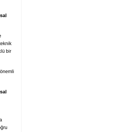
asal
e
teknik
lü bir
 önemli
sal
a
oğru