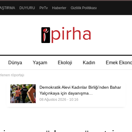
AŞTIRMA
DUYURU
PirTv
Haberler
Gizlilik Politikası
Dünya
Yaşam
Ekoloji
Kadın
Emek Ekon
lenen röportajı
Demokratik Alevi Kadınlar Birliği’nden Bahar
Yalçınkaya için dayanışma…
08 Ağustos 2026 - 10:16