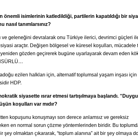
nemli isimlerinin katledildiği, partilerin kapatıldığı bir siy
u nasıl tanımlarsınız?
e geleneğini devralarak onu Türkiye ilerici, devrimci güçleri il
 siyasi araçtır. Değişen bölgesel ve küresel koşulları, mücadele 
en yeniden gözden geçirerek bugüne uyarlayarak devam eden kök
…SANSÜRLÜ…
ğu ezilen halkları için, alternatif toplumsal yaşam inşası için
isidir HDP.
mokratik siyasette ısrar etmesi tartışılmaya başlandı. “Duygu
üşün koşulları var mıdır?
asetten kopuşunu konuşmayı son derece anlamsız ve gereksiz
reken en normal sorun çözme yöntemlerinden biridir. Bu toplumd
t bir şey olmaktan çıkararak, “toplum alanına” ait bir şey olmaya d