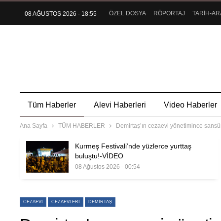
ÖZEL DOSYA
RÖPORTAJ
TARİH-AR
08 AĞUSTOS 2026 - 18:55
Tüm Haberler
Alevi Haberleri
Video Haberler
Ana Sayfa
TÜM HABERLER
Demirtaş’ın cezaevi yönetimince sansür
Kurmeş Festivali’nde yüzlerce yurttaş
buluştu!-VİDEO
08 Ağustos 2026 - 00:54
CEZAEVI
CEZAEVLERI
DEMIRTAŞ