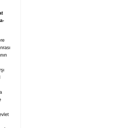
at
a-
ere
nrası
ının
rşı
l
a
e
evlet