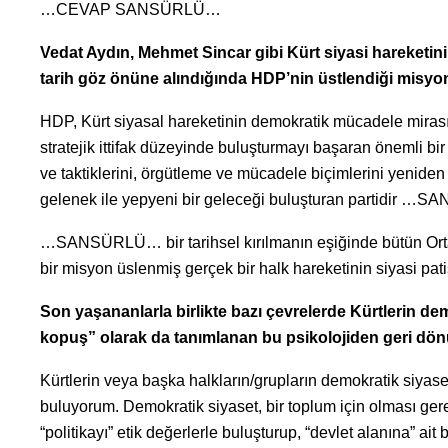
…CEVAP SANSÜRLÜ…
Vedat Aydın, Mehmet Sincar gibi Kürt siyasi hareketinin ö
tarih göz önüne alındığında HDP’nin üstlendiği misyon
HDP, Kürt siyasal hareketinin demokratik mücadele mirası v
stratejik ittifak düzeyinde buluşturmayı başaran önemli bir
ve taktiklerini, örgütleme ve mücadele biçimlerini yenid
gelenek ile yepyeni bir geleceği buluşturan partidir 
…SANSÜRLÜ… bir tarihsel kırılmanın eşiğinde bütün Ortado
bir misyon üslenmiş gerçek bir halk hareketinin siyasi pat
Son yaşananlarla birlikte bazı çevrelerde Kürtlerin de
kopuş” olarak da tanımlanan bu psikolojiden geri dön
Kürtlerin veya başka halkların/grupların demokratik siy
buluyorum. Demokratik siyaset, bir toplum için olması ge
“politikayı” etik değerlerle buluşturup, “devlet alanına” ai