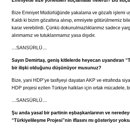
Emniyette size yöneltilen suçlamalar nelerdi? Bu suçla
Bize Emniyet Müdürlüğünde yakalama ve gözaltı işlemi uyg
Kaldı ki bizim gözaltına alınıp, emniyete götürülmemiz bile
karar verebilirdi. Çünkü dokunulmazlıklarımız sadece yar
alınmamız ve tutuklanmamız yasa dışıdır.
…SANSÜRLÜ…
Sayın Demirtaş, geniş kitlelerde heyecan uyandıran “T
bir ilişki olduğunu düşünüyor musunuz?
Bize, yani HDP’ye tasfiyeyi dayatan AKP ve etrafında siyasi
HDP projesi ezilen Türkiye halkları için ortak mücadele, bi
…SANSÜRLÜ…
Şu anda yasal bir partinin eşbaşkanlarının ve neredeyse
“Türkiyelileşme Projesi”nin iflasını mı gösteriyor yoks