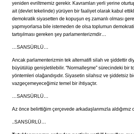
yeniden evriltmemiz gerekir. Kavramları yerli yerine oturtup
ait (devlet tekelinde) yürüyen bir faaliyet olarak kabul etti
demokratik siyasetten de kopuşun eş zamanlı olması gerekti
yapmıyorlarsa bile istemeden de olsa toplumun demokratik
tartışılması gereken şey parlamenterizmdir…
…SANSÜRLÜ…
Ancak parlamenterizmin tek alternatifi silah ve şiddettir 
büyütülüp genişletilebilir. “Normalleşme” sürecindeki bir t
yöntemleri olağandışıdır. Siyasetin silahsız ve şiddetsiz b
vazgeçemeyeceğimiz temel bir ihtiyaçtır.
…SANSÜRLÜ…
Az önce belirttiğim çerçevede arkadaşlarımızla aldığımız or
..SANSÜRLÜ…