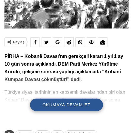
Paylaş
PİRHA – Kobanê Davası’nın gerekçeli kararı 1 yıl 1 ay
10 gün sonra açıklandı. DEM Parti Merkez Yürütme
Kurulu, gelişme sonrası yaptığı açıklamada “Kobanî
Kumpas Davası çökmüştür!” dedi.
Türkiye siyasi tarihinin en kapsamlı davalarından biri olan
Kobanî Davasında gerekçeli karar yaklaşık 13 ay sonra
OKUMAYA DEVAM ET
açıklandı.
108 siyasetçinin yargılandığı, 24 kişi hakkında hapis cezası
verildiği davanın gerekçeli kararı 32 bin sayfadan oluşuyor.