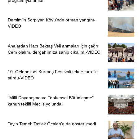
programıyla anıldı!
PİRHA/ANKARA
Dersim’in Sorpiyan Köyü’nde orman yangını-
VİDEO
Analardan Hacı Bektaş Veli anmaları için çağrı:
Cem olalım, dergahımıza sahip çıkalım!-VİDEO
10. Geleneksel Kurmeş Festivali tekne turu ile
sürdü-VİDEO
“Millî Dayanışma ve Toplumsal Bütünleşme”
kanun teklifi Meclis yolunda!
Tayip Temel: Taslak Öcalan’a da gösterilmedi