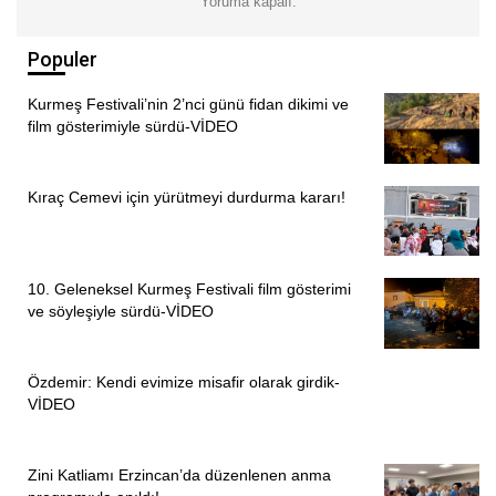
Yoruma kapalı.
hiçbir bağlantısının bulunmadığı hukuki kesinlik
kazanmıştır. AİHM’in bu bağlayıcı kararının derhal
Populer
uygulanması, Türkiye’nin uluslararası hukuka bağlılığının
bir gereğidir.
Kurmeş Festivali’nin 2’nci günü fidan dikimi ve
film gösterimiyle sürdü-VİDEO
Türkiye’nin barış ve demokratik toplumun inşasını
konuştuğu bu dönemde, başta Kobanî Kumpas Davası
Kıraç Cemevi için yürütmeyi durdurma kararı!
olmak üzere demokratik siyaset hakkının yargı eliyle
engellenmesi artık tarihe karışmalıdır. Bu iklime geçiş için
atılması gereken adım, başta Figen Yüksekdağ ve
10. Geleneksel Kurmeş Festivali film gösterimi
Selahattin Demirtaş olmak üzere dava kapsamında tutuklu
ve söyleşiyle sürdü-VİDEO
yargılanan tüm arkadaşlarımızın bir an önce özgürlüklerine
kavuşmasıdır.
Özdemir: Kendi evimize misafir olarak girdik-
Türkiye artık siyasi kumpaslarla değil, adaletin ve
VİDEO
demokratik değerlerin hâkim olduğu bir ülke olarak
anılmalıdır.”
Zini Katliamı Erzincan’da düzenlenen anma