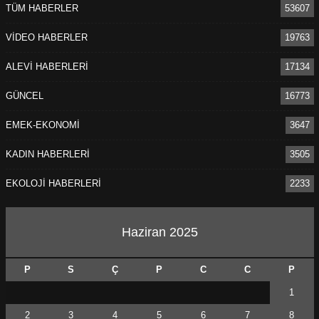
TÜM HABERLER
53607
VİDEO HABERLER
19763
ALEVİ HABERLERİ
17134
GÜNCEL
16773
EMEK-EKONOMİ
3647
KADIN HABERLERİ
3505
EKOLOJİ HABERLERİ
2233
Haziran 2025
P
S
Ç
P
C
C
P
1
2
3
4
5
6
7
8