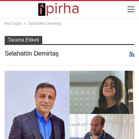
Ana Sayfa
Selahattin Demirtaş
Tarama Etiketi
Selahattin Demirtaş