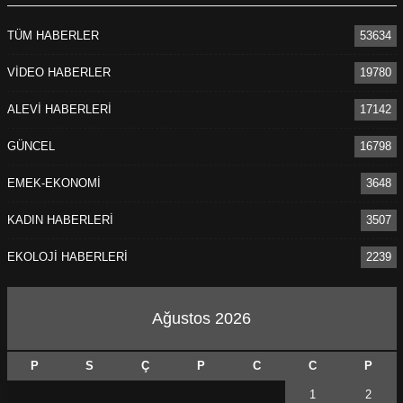
TÜM HABERLER
53634
VİDEO HABERLER
19780
ALEVİ HABERLERİ
17142
GÜNCEL
16798
EMEK-EKONOMİ
3648
KADIN HABERLERİ
3507
EKOLOJİ HABERLERİ
2239
Ağustos 2026
P
S
Ç
P
C
C
P
1
2