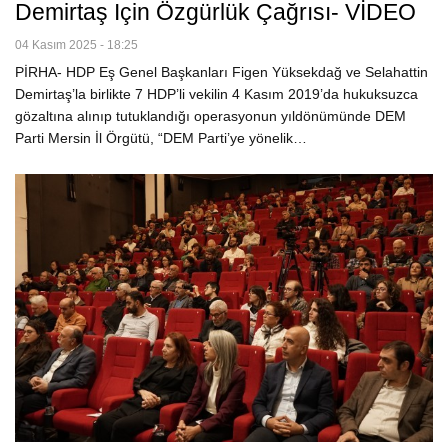
Demirtaş Için Özgürlük Çağrısı- VİDEO
04 Kasım 2025 - 18:25
PİRHA- HDP Eş Genel Başkanları Figen Yüksekdağ ve Selahattin
Demirtaş’la birlikte 7 HDP’li vekilin 4 Kasım 2019’da hukuksuzca
gözaltına alınıp tutuklandığı operasyonun yıldönümünde DEM
Parti Mersin İl Örgütü, “DEM Parti’ye yönelik…