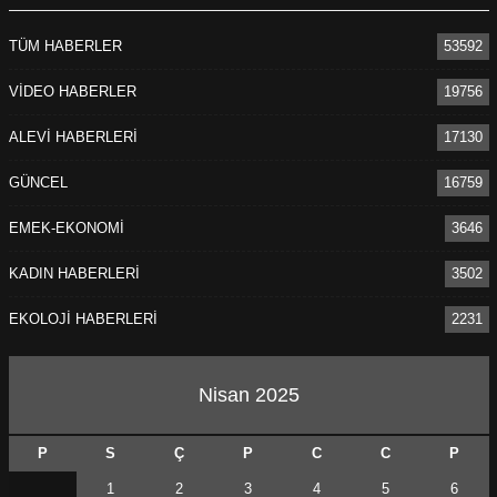
TÜM HABERLER
53592
VİDEO HABERLER
19756
ALEVİ HABERLERİ
17130
GÜNCEL
16759
EMEK-EKONOMİ
3646
KADIN HABERLERİ
3502
EKOLOJİ HABERLERİ
2231
Nisan 2025
P
S
Ç
P
C
C
P
1
2
3
4
5
6