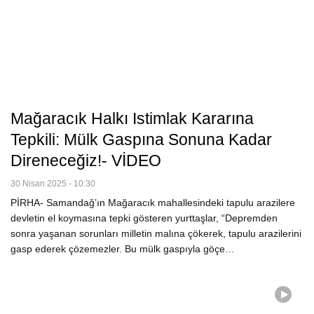
Mağaracık Halkı Istimlak Kararına
Tepkili: Mülk Gaspına Sonuna Kadar
Direneceğiz!- VİDEO
30 Nisan 2025 - 10:30
PİRHA- Samandağ’ın Mağaracık mahallesindeki tapulu arazilere
devletin el koymasına tepki gösteren yurttaşlar, “Depremden
sonra yaşanan sorunları milletin malına çökerek, tapulu arazilerini
gasp ederek çözemezler. Bu mülk gaspıyla göçe…