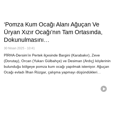
‘Pomza Kum Ocağı Alanı Ağuçan Ve
Üryan Xızır Ocağı’nın Tam Ortasında,
Dokunulmasını…
30 Nisan 2025 - 10:41
PİRHA-Dersim’in Pertek ilçesinde Bargini (Karabakır), Zeve
(Dorutay), Orcan (Yukarı Gülbahçe) ve Desiman (Ardıç) köylerinin
bulunduğu bölgeye pomza kum ocağı yapılmak isteniyor. Ağuçan
Ocağı evladı İlhan Rüzgar, çalışma yapmayı düşündükleri…