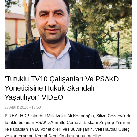
‘Tutuklu TV10 Çalışanları Ve PSAKD
Yöneticisine Hukuk Skandalı
Yaşatılıyor’-VİDEO
27 Aralık 2018 - 17:50
PİRHA- HDP İstanbul Milletvekili Ali Kenanoğlu, Silivri Cezaevi'nde
tutuklu bulunan PSAKD Armutlu Cemevi Başkanı Zeynep Yıldırım
ile kapatılan TV10 yöneticileri Veli Büyükşahin, Veli Haydar Güleç
ve kameraman Kemal Demir'in durumunu meclise…