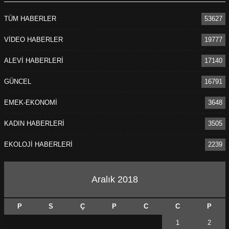
TÜM HABERLER
53627
VİDEO HABERLER
19777
ALEVİ HABERLERİ
17140
GÜNCEL
16791
EMEK-EKONOMİ
3648
KADIN HABERLERİ
3505
EKOLOJİ HABERLERİ
2239
Aralık 2018
P
S
Ç
P
C
C
P
1
2