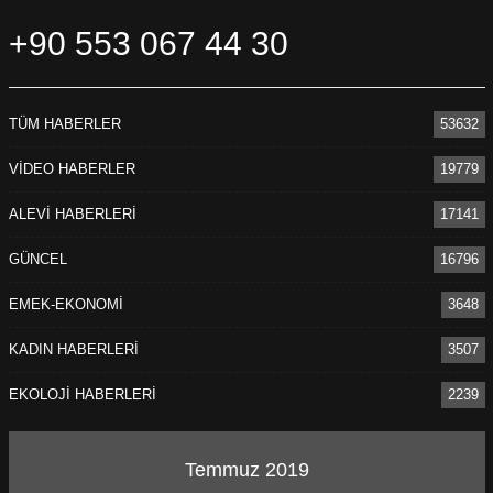
+90 553 067 44 30
TÜM HABERLER
53632
VİDEO HABERLER
19779
ALEVİ HABERLERİ
17141
GÜNCEL
16796
EMEK-EKONOMİ
3648
KADIN HABERLERİ
3507
EKOLOJİ HABERLERİ
2239
Temmuz 2019