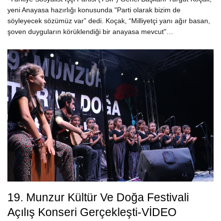
yeni Anayasa hazırlığı konusunda "Parti olarak bizim de
söyleyecek sözümüz var” dedi. Koçak, “Milliyetçi yanı ağır basan,
şoven duyguların körüklendiği bir anayasa mevcut"…
19. Munzur Kültür Ve Doğa Festivali
Açılış Konseri Gerçekleşti-VİDEO