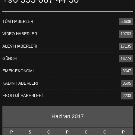
TÜM HABERLER
53608
VİDEO HABERLER
19763
ALEVİ HABERLERİ
17135
GÜNCEL
16774
EMEK-EKONOMİ
3647
KADIN HABERLERİ
3505
EKOLOJİ HABERLERİ
2233
Haziran 2017
P
S
Ç
P
C
C
P