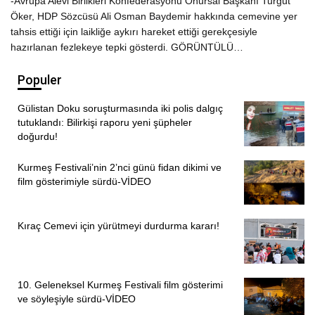
-Avrupa Alevi Birlikleri Konfederasyonu Onursal Başkanı Turgut
Öker, HDP Sözcüsü Ali Osman Baydemir hakkında cemevine yer
tahsis ettiği için laikliğe aykırı hareket ettiği gerekçesiyle
hazırlanan fezlekeye tepki gösterdi. GÖRÜNTÜLÜ…
Populer
Gülistan Doku soruşturmasında iki polis dalgıç
tutuklandı: Bilirkişi raporu yeni şüpheler
doğurdu!
Kurmeş Festivali’nin 2’nci günü fidan dikimi ve
film gösterimiyle sürdü-VİDEO
Kıraç Cemevi için yürütmeyi durdurma kararı!
10. Geleneksel Kurmeş Festivali film gösterimi
ve söyleşiyle sürdü-VİDEO