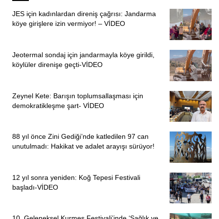
JES için kadınlardan direniş çağrısı: Jandarma
köye girişlere izin vermiyor! – VİDEO
Jeotermal sondaj için jandarmayla köye girildi,
köylüler direnişe geçti-VİDEO
Zeynel Kete: Barışın toplumsallaşması için
demokratikleşme şart- VİDEO
88 yıl önce Zini Gediği’nde katledilen 97 can
unutulmadı: Hakikat ve adalet arayışı sürüyor!
12 yıl sonra yeniden: Koğ Tepesi Festivali
başladı-VİDEO
10. Geleneksel Kurmeş Festivali’inde ‘Sağlık ve