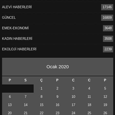
ALEVİ HABERLERİ
17146
GÜNCEL
16809
EMEK-EKONOMİ
3648
KADIN HABERLERİ
3508
EKOLOJİ HABERLERİ
2239
Ocak 2020
P
S
Ç
P
C
C
P
1
2
3
4
5
6
7
8
9
10
11
12
13
14
15
16
17
18
19
20
21
22
23
24
25
26