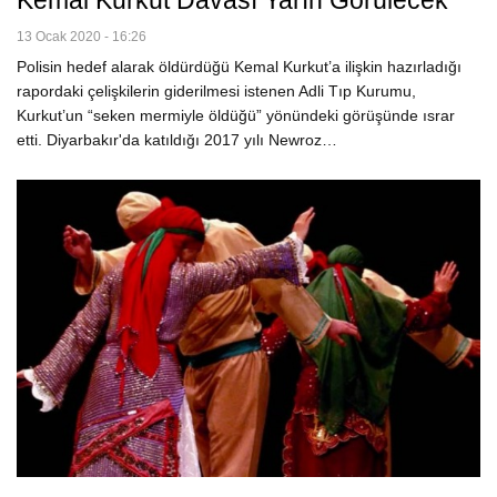
Kemal Kurkut Davası Yarın Görülecek
13 Ocak 2020 - 16:26
Polisin hedef alarak öldürdüğü Kemal Kurkut’a ilişkin hazırladığı
rapordaki çelişkilerin giderilmesi istenen Adli Tıp Kurumu,
Kurkut’un “seken mermiyle öldüğü” yönündeki görüşünde ısrar
etti. Diyarbakır'da katıldığı 2017 yılı Newroz…