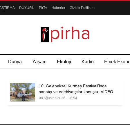
AŞTIRMA
DUYURU
PirTv
Haberler
Gizlilik Politikası
Dünya
Yaşam
Ekoloji
Kadın
Emek Ekon
10. Geleneksel Kurmeş Festivali’inde
sanatçı ve edebiyatçılar konuştu -VİDEO
08 Ağustos 2026 - 16:54