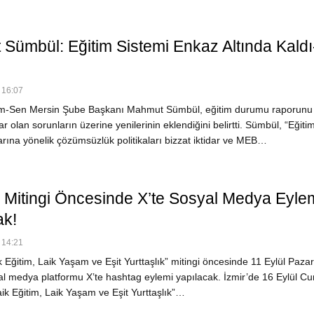
Sümbül: Eğitim Sistemi Enkaz Altında Kaldı
 16:07
im-Sen Mersin Şube Başkanı Mahmut Sümbül, eğitim durumu raporunu
r olan sorunların üzerine yenilerinin eklendiğini belirtti. Sümbül, “Eğiti
rına yönelik çözümsüzlük politikaları bizzat iktidar ve MEB…
l Mitingi Öncesinde X’te Sosyal Medya Eyle
ak!
 14:21
 Eğitim, Laik Yaşam ve Eşit Yurttaşlık” mitingi öncesinde 11 Eylül Pazar
l medya platformu X’te hashtag eylemi yapılacak. İzmir’de 16 Eylül Cu
ik Eğitim, Laik Yaşam ve Eşit Yurttaşlık”…