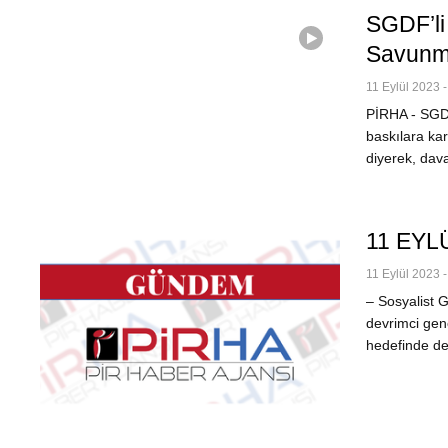
SGDF’li
Savunm
11 Eylül 2023 -
PİRHA - SGD
baskılara kar
diyerek, dav
11 EYL
11 Eylül 2023 -
– Sosyalist
devrimci genç
hedefinde değ