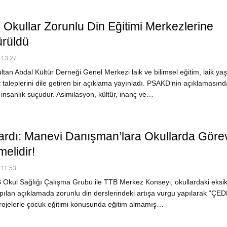
Okullar Zorunlu Din Eğitimi Merkezlerine
rüldü
 13:27
tan Abdal Kültür Derneği Genel Merkezi laik ve bilimsel eğitim, laik y
ık taleplerini dile getiren bir açıklama yayınladı. PSAKD’nin açıklamasınd
insanlık suçudur. Asimilasyon, kültür, inanç ve…
rdı: Manevi Danışman’lara Okullarda Göre
elidir!
 11:53
Okul Sağlığı Çalışma Grubu ile TTB Merkez Konseyi, okullardaki eksikl
Yapılan açıklamada zorunlu din derslerindeki artışa vurgu yapılarak “ÇE
 projelerle çocuk eğitimi konusunda eğitim almamış…