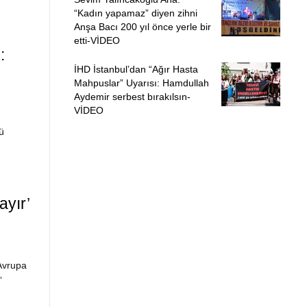
“Kadın yapamaz” diyen zihni
Anşa Bacı 200 yıl önce yerle bir
etti-VİDEO
:
İHD İstanbul’dan “Ağır Hasta
Mahpuslar” Uyarısı: Hamdullah
Aydemir serbest bırakılsın-
VİDEO
ü
yır’
Avrupa
”