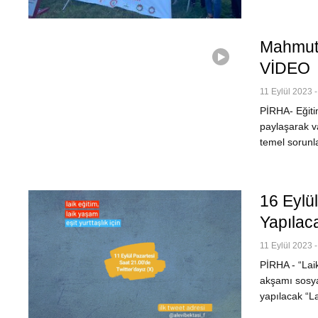
Mahmut 
VİDEO
11 Eylül 2023 -
PİRHA- Eğit
paylaşarak va
temel sorunla
16 Eylü
Yapılac
11 Eylül 2023 -
PİRHA - “Laik
akşamı sosya
yapılacak “La