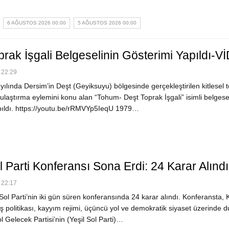
6 AĞUSTOS 2026 00:00
5 AĞUSTOS 2026 00:00
prak İşgali Belgeselinin Gösterimi Yapıldı-
 22:29
lında Dersim’in Deşt (Geyiksuyu) bölgesinde gerçekleştirilen kitlesel 
ulaştırma eylemini konu alan “Tohum- Deşt Toprak İşgali” isimli belgese
pıldı. https://youtu.be/rRMVYp5IeqU 1979…
l Parti Konferansı Sona Erdi: 24 Karar Alındı
 22:17
ol Parti’nin iki gün süren konferansında 24 karar alındı. Konferansta, 
 politikası, kayyım rejimi, üçüncü yol ve demokratik siyaset üzerinde d
ol Gelecek Partisi’nin (Yeşil Sol Parti)…