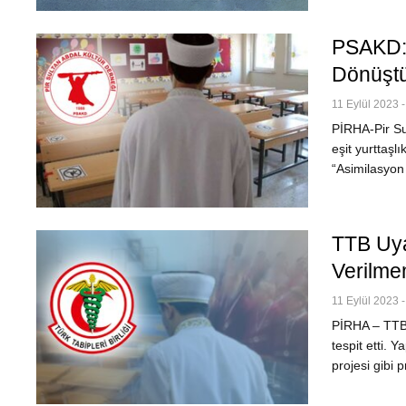
PSAKD: 
Dönüştü
11 Eylül 2023 -
PİRHA-Pir Sul
eşit yurttaşl
“Asimilasyon 
TTB Uya
Verilmem
11 Eylül 2023 -
PİRHA – TTB 
tespit etti. 
projesi gibi