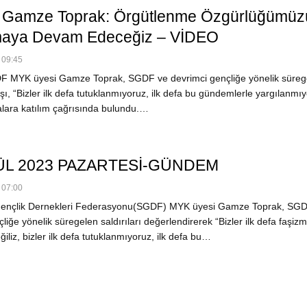
 Gamze Toprak: Örgütlenme Özgürlüğümüz
aya Devam Edeceğiz – VİDEO
 09:45
F MYK üyesi Gamze Toprak, SGDF ve devrimci gençliğe yönelik süreg
şı, “Bizler ilk defa tutuklanmıyoruz, ilk defa bu gündemlerle yargılanmı
alara katılım çağrısında bulundu.…
ÜL 2023 PAZARTESİ-GÜNDEM
 07:00
 Gençlik Dernekleri Federasyonu(SGDF) MYK üyesi Gamze Toprak, SG
liğe yönelik süregelen saldırıları değerlendirerek “Bizler ilk defa faşizm
iliz, bizler ilk defa tutuklanmıyoruz, ilk defa bu…