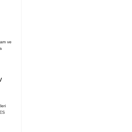
aşam ve
a
v
eri
DES