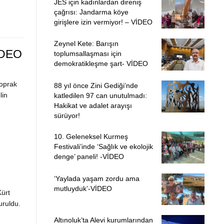
JES için kadınlardan direniş
çağrısı: Jandarma köye
girişlere izin vermiyor! – VİDEO
Zeynel Kete: Barışın
VİDEO
toplumsallaşması için
demokratikleşme şart- VİDEO
toprak
88 yıl önce Zini Gediği’nde
lin
katledilen 97 can unutulmadı:
Hakikat ve adalet arayışı
sürüyor!
10. Geleneksel Kurmeş
Festivali’inde ‘Sağlık ve ekolojik
denge’ paneli! -VİDEO
‘Yaylada yaşam zordu ama
mutluyduk’-VİDEO
Kürt
uruldu.
Altınoluk’ta Alevi kurumlarından