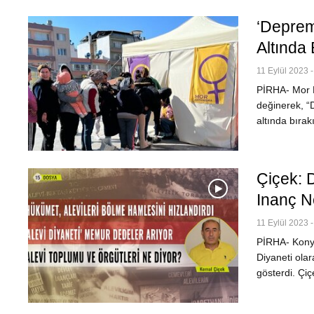
‘Deprem
Altında 
11 Eylül 2023 -
PİRHA- Mor D
değinerek, “D
altında bırak
Çiçek: 
Inanç N
11 Eylül 2023 -
PİRHA- Konya
Diyaneti olar
gösterdi. Çiç