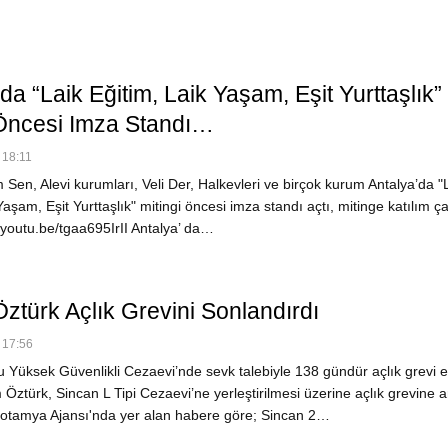
da “Laik Eğitim, Laik Yaşam, Eşit Yurttaşlık”
 Öncesi Imza Standı…
 18:11
Sen, Alevi kurumları, Veli Der, Halkevleri ve birçok kurum Antalya’da "
Yaşam, Eşit Yurttaşlık" mitingi öncesi imza standı açtı, mitinge katılım ça
//youtu.be/tgaa695IrII Antalya’ da…
ztürk Açlık Grevini Sonlandırdı
 17:56
u Yüksek Güvenlikli Cezaevi’nde sevk talebiyle 138 gündür açlık grevi 
ztürk, Sincan L Tipi Cezaevi’ne yerleştirilmesi üzerine açlık grevine a
otamya Ajansı'nda yer alan habere göre; Sincan 2…