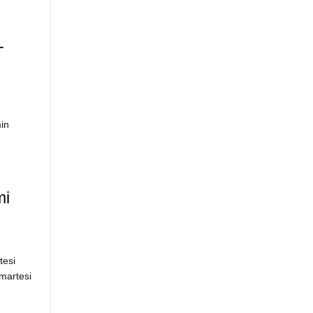
-
min
mi
tesi
martesi