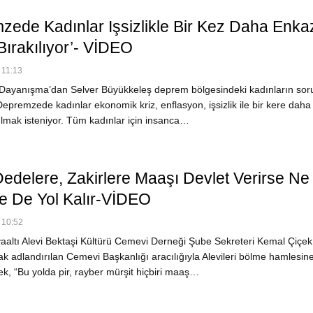
zede Kadınlar Işsizlikle Bir Kez Daha Enka
Bırakılıyor’- VİDEO
 11:13
ayanışma’dan Selver Büyükkeleş deprem bölgesindeki kadınların soru
epremzede kadınlar ekonomik kriz, enflasyon, işsizlik ile bir kere dah
ılmak isteniyor. Tüm kadınlar için insanca…
Dedelere, Zakirlere Maaşı Devlet Verirse Ne
e De Yol Kalır-VİDEO
 10:52
altı Alevi Bektaşi Kültürü Cemevi Derneği Şube Sekreteri Kemal Çiçek,
ak adlandırılan Cemevi Başkanlığı aracılığıyla Alevileri bölme hamlesine
ek, “Bu yolda pir, rayber mürşit hiçbiri maaş…