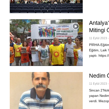
Antalya’
Mitingi
11 Eylül 2023 -
PİRHA-Eğitim 
Eğitim, Laik 
yaptı. https:
Nedim Ö
11 Eylül 2023 -
Sincan 2’Nol
yapan Nedim Ö
verdi. Mezop