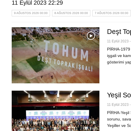
11 Eylül 2023 22:29
9 AĞUSTOS 2026 00:00
8 AĞUSTOS 2026 00:00
7 AĞUSTOS 2026 00:00
Deşt To
11 Eylül 2023 -
PİRHA-1979 yı
işgali ve kam
gösterimi ya
Yeşil So
11 Eylül 2023 -
PİRHA-Yeşil S
sorunu, savaş
Yeşiller ve S