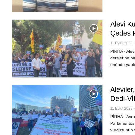
Alevi K
Çedes P
11 Eylül 2023 -
PİRHA - Alevi
derslerine ha
önünde yaptı
Alevile
Dedi-V
11 Eylül 2023 -
PİRHA - Avru
Parlamentosu 
vurgusunun y