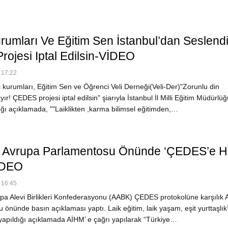
urumları Ve Eğitim Sen İstanbul’dan Seslendi
rojesi Iptal Edilsin-VİDEO
 17:22
 kurumları, Eğitim Sen ve Öğrenci Veli Derneği(Veli-Der)"Zorunlu din
yır! ÇEDES projesi iptal edilsin" şiarıyla İstanbul İl Milli Eğitim Müdürlüğ
ğı açıklamada, ""Laiklikten ,karma bilimsel eğitimden,…
r, Avrupa Parlamentosu Önünde ‘ÇEDES’e Ha
İDEO
 16:45
pa Alevi Birlikleri Konfederasyonu (AABK) ÇEDES protokolüne karşılık 
önünde basın açıklaması yaptı. Laik eğitim, laik yaşam, eşit yurttaşlık
apıldığı açıklamada AİHM’ e çağrı yapılarak “Türkiye…