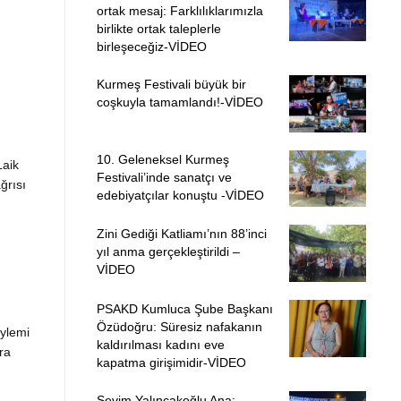
ortak mesaj: Farklılıklarımızla
birlikte ortak taleplerle
birleşeceğiz-VİDEO
Kurmeş Festivali büyük bir
coşkuyla tamamlandı!-VİDEO
10. Geleneksel Kurmeş
Laik
Festivali’inde sanatçı ve
ğrısı
edebiyatçılar konuştu -VİDEO
Zini Gediği Katliamı’nın 88’inci
yıl anma gerçekleştirildi –
VİDEO
PSAKD Kumluca Şube Başkanı
Özüdoğru: Süresiz nafakanın
eylemi
kaldırılması kadını eve
ra
kapatma girişimidir-VİDEO
Sevim Yalıncakoğlu Ana: