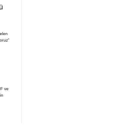
ü
elen
yoruz”
DF ve
in