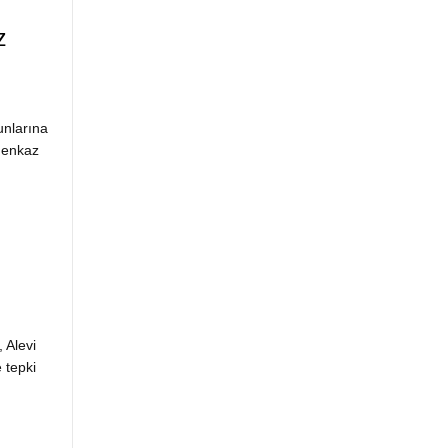
z
nlarına
a enkaz
 Alevi
 tepki