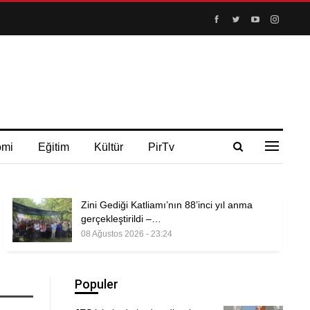
omi
Eğitim
Kültür
PirTv
Zini Gediği Katliamı’nın 88’inci yıl anma
gerçekleştirildi –…
08 Ağustos 2026 - 23:24
Populer