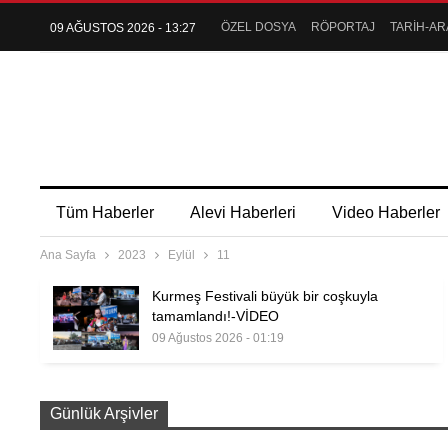
ÖZEL DOSYA
RÖPORTAJ
TARİH-AR
09 AĞUSTOS 2026 - 13:27
Tüm Haberler
Alevi Haberleri
Video Haberler
Ana Sayfa
2023
Eylül
11
Kurmeş Festivali büyük bir coşkuyla
tamamlandı!-VİDEO
09 Ağustos 2026 - 01:19
Günlük Arşivler