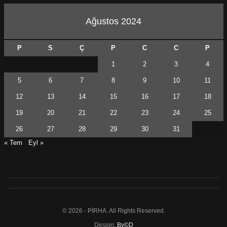
Ağustos 2024
P
S
Ç
P
C
C
P
1
2
3
4
5
6
7
8
9
10
11
12
13
14
15
16
17
18
19
20
21
22
23
24
25
26
27
28
29
30
31
« Tem
Eyl »
© 2026 - PİRHA. All Rights Reserved.
Design:
By©D