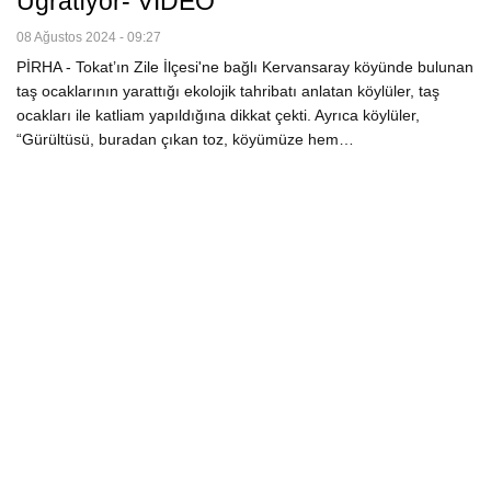
Uğratıyor- VİDEO
08 Ağustos 2024 - 09:27
PİRHA - Tokat’ın Zile İlçesi'ne bağlı Kervansaray köyünde bulunan
taş ocaklarının yarattığı ekolojik tahribatı anlatan köylüler, taş
ocakları ile katliam yapıldığına dikkat çekti. Ayrıca köylüler,
“Gürültüsü, buradan çıkan toz, köyümüze hem…