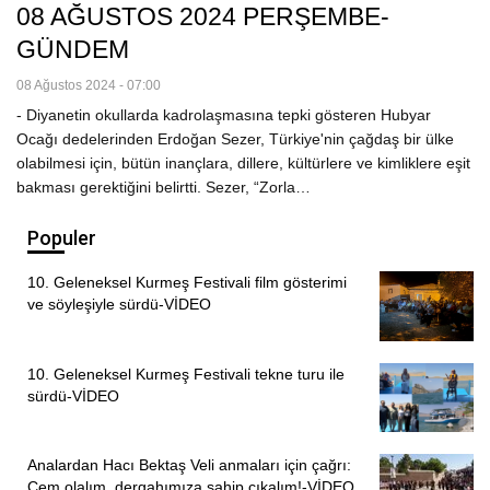
08 AĞUSTOS 2024 PERŞEMBE-
GÜNDEM
08 Ağustos 2024 - 07:00
- Diyanetin okullarda kadrolaşmasına tepki gösteren Hubyar
Ocağı dedelerinden Erdoğan Sezer, Türkiye'nin çağdaş bir ülke
olabilmesi için, bütün inançlara, dillere, kültürlere ve kimliklere eşit
bakması gerektiğini belirtti. Sezer, “Zorla…
Populer
10. Geleneksel Kurmeş Festivali film gösterimi
ve söyleşiyle sürdü-VİDEO
10. Geleneksel Kurmeş Festivali tekne turu ile
sürdü-VİDEO
Analardan Hacı Bektaş Veli anmaları için çağrı:
Cem olalım, dergahımıza sahip çıkalım!-VİDEO