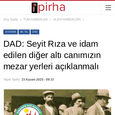
Ana Sayfa
TÜM HABERLER
ALEVİ HABERLERİ
15 KASIM
88. YIL
DAD
DAD: Seyit Rıza ve idam
edilen diğer altı canımızın
mezar yerleri açıklanmalı
Yayın Tarihi:
15 Kasım 2025 - 09:37