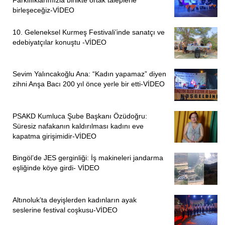
Dersim Soykırımı’nın daha önce yaşanan soykırımlar
birleşeceğiz-VİDEO
silsilesinin halkalarından biri olarak gerçekleştirildiği
vurgulanan açıklamanın devamında şunlar dile getirildi:
10. Geleneksel Kurmeş Festivali’inde sanatçı ve
edebiyatçılar konuştu -VİDEO
“Yüz yıllara yayılan bir kuşatmaya, sayısız sefere maruz
kalan Dersim’in yeni dönemde ki tasfiye süreci ise Koçgiri
Sevim Yalıncakoğlu Ana: “Kadın yapamaz” diyen
halk hareketiyle başlatılmış, 1937-38’lerde ise
zihni Anşa Bacı 200 yıl önce yerle bir etti-VİDEO
zirveleştirilmiştir. Toplumsal varlığı hedefe konulan, bir
bütün olarak tasfiye edilmek istenen Kürt halk gerçekliğinin
özgün bir rengi olan Dersim, Osmanlıyla 16’cı yüzyılın
PSAKD Kumluca Şube Başkanı Özüdoğru:
Süresiz nafakanın kaldırılması kadını eve
başlarında karşılaşmıştır. Dersimlinin o günden bu yana
kapatma girişimidir-VİDEO
yaptığı şey ise, elde kılıç üzerine gelen bu gücün
karşısında yaşamını ve yaşam alanlarını savunmaktan
Bingöl’de JES gerginliği: İş makineleri jandarma
ibarettir. Kurtuluş Savaşı sürecinde Dersim’e de heyetler
eşliğinde köye girdi- VİDEO
gelmiş, gitmiş, bir şeylerin değişeceği, Kürtlere vaat edilen
özerklik temelinde ortak vatanda ortak yaşam olacağı
Altınoluk’ta deyişlerden kadınların ayak
söylenmiş fakat düze çıkar çıkmaz Kürt halkının da diğer
seslerine festival coşkusu-VİDEO
halkların akıbetine uğratıldığı görülmüştür. 1937-38 süreci