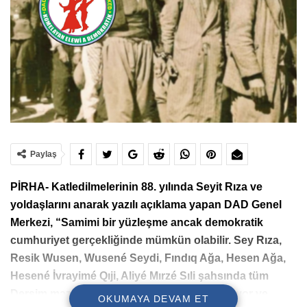
Paylaş
PİRHA- Katledilmelerinin 88. yılında Seyit Rıza ve
yoldaşlarını anarak yazılı açıklama yapan DAD Genel
Merkezi, “Samimi bir yüzleşme ancak demokratik
cumhuriyet gerçekliğinde mümkün olabilir. Sey Rıza,
Resik Wusen, Wusené Seydi, Fındıq Ağa, Hesen Ağa,
Hesené İvrayimé Qıji, Aliyé Mırzé Sıli şahsında tüm
Dersim mazlumlarının huzurunda dara duruyor ve
OKUMAYA DEVAM ET