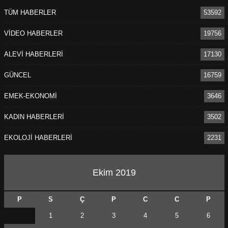
TÜM HABERLER
53592
VİDEO HABERLER
19756
ALEVİ HABERLERİ
17130
GÜNCEL
16759
EMEK-EKONOMİ
3646
KADIN HABERLERİ
3502
EKOLOJİ HABERLERİ
2231
Ekim 2019
P
S
Ç
P
C
C
P
1
2
3
4
5
6