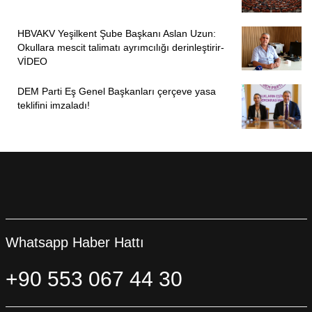
sonra Alevi dedesi Efe Engin ile görüşmesi kabul edildi.
Keser’in iddianamesi henüz hazır değil.
HBVAKV Yeşilkent Şube Başkanı Aslan Uzun:
Okullara mescit talimatı ayrımcılığı derinleştirir-
VİDEO
PİRHA/İSTANBUL
DEM Parti Eş Genel Başkanları çerçeve yasa
teklifini imzaladı!
Whatsapp Haber Hattı
+90 553 067 44 30