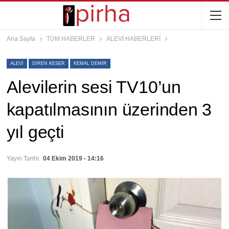
Ana Sayfa
TÜM HABERLER
ALEVİ HABERLERİ
ALEVI
DIREN KESER
KEMAL DEMIR
Alevilerin sesi TV10’un
kapatılmasının üzerinden 3
yıl geçti
Yayın Tarihi:
04 Ekim 2019 - 14:16