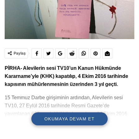
Paylaş
PİRHA- Alevilerin sesi TV10’un Kanun Hükmünde
Kararname’yle (KHK) kapatılıp, 4 Ekim 2016 tarihinde
kapısının mühürlenmesinin üzerinden 3 yıl geçti.
15 Temmuz Darbe girişiminin ardından, Alevilerin sesi
TV10, 27 Eylül 2016 tarihinde Resmi Gazete’de
yayımlanan 668 sayılı KHK ile kapatılmış, 04 Ekim 2016
OKUMAYA DEVAM ET
tarihinde mühürlenmiş ve mal varlıkları TMSF tarafından
satışa çıkarılıp satılmıştı.