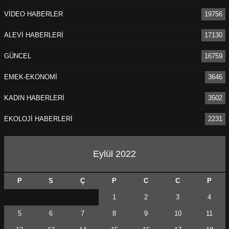
VİDEO HABERLER
19756
ALEVİ HABERLERİ
17130
GÜNCEL
16759
EMEK-EKONOMİ
3646
KADIN HABERLERİ
3502
EKOLOJİ HABERLERİ
2231
Eylül 2022
P
S
Ç
P
C
C
P
1
2
3
4
5
6
7
8
9
10
11