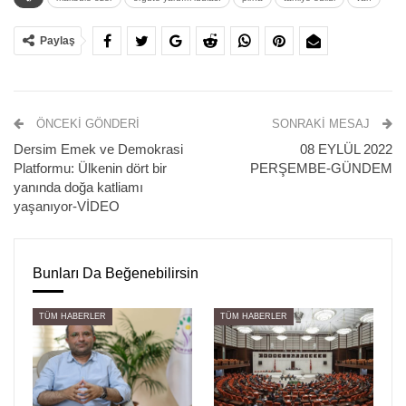
Paylaş
ÖNCEKI GÖNDERI
SONRAKI MESAJ
Dersim Emek ve Demokrasi
08 EYLÜL 2022
Platformu: Ülkenin dört bir
PERŞEMBE-GÜNDEM
ÖNCEKI
SONRAKI
yanında doğa katliamı
1
1
yaşanıyor-VİDEO
Bunları Da Beğenebilirsin
TÜM HABERLER
TÜM HABERLER