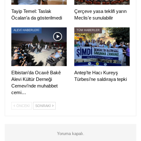
Tayip Temel: Taslak
Çerçeve yasa teklifi yarın
Öcalan’a da gösterilmedi
Meclis’e sunulabilir
ALEVİ HABERLERİ
TÜM HABERLER
Elbistan’da Ocaxê Bakê
Antep’te Hacı Kureyş
Alevi Kültür Derneği
Türbesi’ne saldıraya tepki
Cemevi’nde muhabbet
cemi…
ÖNCEKI
SONRAKI
Yoruma kapalı.