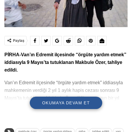
Paylaş
PİRHA-Van’ın Edremit ilçesinde “örgüte yardım etmek”
iddiasıyla 9 Mayıs’ta tutuklanan Makbule Özer, tahliye
edildi.
Van’ın Edremit ilçesinde “örgüte yardım etmek” iddiasıyla
mahkemenin verdiği 2 yıl 1 aylık hapis cezası sonrası 9
Mayıs’ta tutuklanan Makbule Özer (80), cezasının bir yıl
OKUMAYA DEVAM ET
ertelenmesi üzerine tahliye edildi.
(HABER MERKEZİ)
makbule özer
örgüte yardım iddiası
pirha
tahliye edildi
van