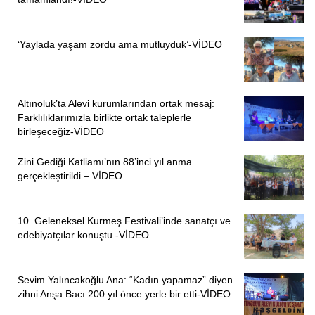
“Tutsaklar, telefonda bile bir şey diyemiyorlar, korkuyorlar.
Baskı görüyorlar. Biz burada tedirginiz onlar da orada
‘Yaylada yaşam zordu ama mutluyduk’-VİDEO
tedirgin. Hiçbir önlem yoktur, insanlara işkence yapanlar
maske mi verecekler. Mümkün değil” diyerek sözlerini
tamamladı.
Altınoluk’ta Alevi kurumlarından ortak mesaj:
Farklılıklarımızla birlikte ortak taleplerle
“KAYGILIYIZ, AÇIKLAMA BEKLİYORUZ”
birleşeceğiz-VİDEO
Ağabeyi Suat Sefer 5 yıla yakın bir süredir Elazığ 1 Nolu
Zini Gediği Katliamı’nın 88’inci yıl anma
Yüksek Güvenlikli Kapalı Cezaevi’nde bulunan
Özlem
gerçekleştirildi – VİDEO
Toprak,
“Tedirginliğimiz sürüyor. Son bir haftadır Elazığ 2
Nolu’da koronavirüs vakası olduğu söyleniyor. Adalet
10. Geleneksel Kurmeş Festivali’inde sanatçı ve
Bakanlığı ve cezaevi yönetiminden konuya ilişkin bir
edebiyatçılar konuştu -VİDEO
açıklama gelmedi.
Toprak, “İnfaz yasasında kapsam içine alınan çocuk ve
Sevim Yalıncakoğlu Ana: “Kadın yapamaz” diyen
kadın katilleri, uyuşturucu çeteleri tahliye edildi” diyerek
zihni Anşa Bacı 200 yıl önce yerle bir etti-VİDEO
tepkisini dile getirdi.