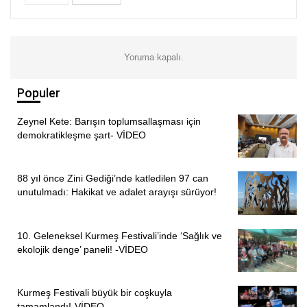
yasasıyla nerede bir katil, tecavüzcü, çete varsa onlara
yasa onlara ilişkin oldu. Akp ve Mhp’nin yasası budur.
Çetelerin affıdır” dedi.
Yoruma kapalı.
Amaç şöyle devam etti:
Populer
“Adalet Bakanlığı’na çağrı yapıyoruz. İleride ölümler
yaşandığında bunun altında kalkamazlar. Bunun bedelini
Zeynel Kete: Barışın toplumsallaşması için
demokratikleşme şart- VİDEO
ödeyemezler. İnsanlar, siyasi görüşünü açıkladı diye
zindanlara atıldılar. Ölüme terk ediyorlar. Selahattin
başkanın neyi vardı, ‘Seni başkan yaptırmayacağız’ dedi.
88 yıl önce Zini Gediği’nde katledilen 97 can
Tüm siyasi tutsaklar Erdoğan’a karşı olduğu için
unutulmadı: Hakikat ve adalet arayışı sürüyor!
cezaevlerinde.”
10. Geleneksel Kurmeş Festivali’inde ‘Sağlık ve
“SİYASİ TUTSAKLARLA BİRLİKTE CEZAEVLERİ
ekolojik denge’ paneli! -VİDEO
BOŞALTILSIN”
Siyasi tutuklularla birlikte cezaevlerinin boşaltılması ve bir
Kurmeş Festivali büyük bir coşkuyla
an evvel önlemlerin alınması gerektiğini savunan Amaç,
tamamlandı!-VİDEO