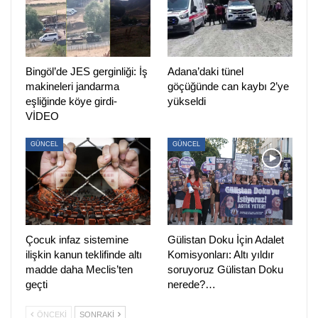
“ELAZIĞ’DA VAKA TESPİT EDİLDİĞİ BELİRTİLİYOR;
TEDİRGİNİZ”
3 yıldır Elazığ 2 Nolu Yüksek Güvenlikli Cezaevi’nde
Bingöl’de JES gerginliği: İş
Adana’daki tünel
bulunan Sinan Amaç’ın babası
Ali Haydar Amaç
,
makineleri jandarma
göçüğünde can kaybı 2’ye
“Edindiğimiz bilgilere Elazığ Cezaevi’nde koronavirüs
eşliğinde köye girdi-
yükseldi
VİDEO
vakası var. Tutsaklar büyük tedirdinlik yaşıyor. Oğlum 3 yıla
yakın cezaevinde. Kemik erimesi rahatsızlığı var ama
GÜNCEL
GÜNCEL
bugüne kadar hiçbir tedavi uygulanmadı. Aldığımız
duyumlara göre; virüsün olduğu söyleniyor. Ama doğru mu
bilmiyoruz. Milletvekilimiz Meclis’e soru önergesi de verdi
bu konuya dair. Adalet Bakanlığı geçtiğimiz günlerde birkaç
kişinin yaşamını yitirdiğini söylemişti. Biz aileler olarak
Çocuk infaz sistemine
Gülistan Doku İçin Adalet
tedirginiz” ifadelerini kullandı.
ilişkin kanun teklifinde altı
Komisyonları: Altı yıldır
madde daha Meclis’ten
soruyoruz Gülistan Doku
“ÇIKARTILAN YASA, ÇETELERİN AFFIDIR”
geçti
nerede?…
İnfaz yasasına tepki gösteren Amaç, “Çıkartılan infaz
ÖNCEKI
SONRAKI