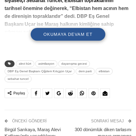
siyasetçi Sebahat Tuncel, Elbistan topraklarının
tarihsel önemine değinerek, “Elbistan hem acının hem
de direnişin topraklarıdır” dedi. DBP Eş Genel
Başkanı Uçar ise Maraş halkının kimliğine sahip
çıkması sebebiyle bedeller ödemek zorunda
OKUMAYA DEVAM ET
bırakıldığını ifade etti.
alevi kürt
asimilasyon
dayanışma gecesi
DBP Eş Genel Başkanı Çiğdem Kılıçgün Uçar
dem parti
elbistan
sebahat tuncel
Paylaş
ÖNCEKI GÖNDERI
SONRAKI MESAJ
Demokratik Bölgeler Partisi (DBP), Eş Genel Başkanı
Birgül Sarıkaya, Maraş Alevi
300 dönümlük diken tarlasını
Çiğdem Kılıçgün Uçar
ve siyasetçi
Sebahat Tuncel
’in
Katliamı’nda yaşadıklarını
meyve ormanına