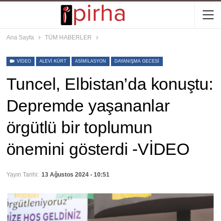
Ana Sayfa
TÜM HABERLER
VIDEO
ALEVI KÜRT
ASIMILASYON
DAYANIŞMA GECESI
Tuncel, Elbistan’da konuştu:
Depremde yaşananlar
örgütlü bir toplumun
önemini gösterdi -VİDEO
Yayın Tarihi:
13 Ağustos 2024 - 10:51