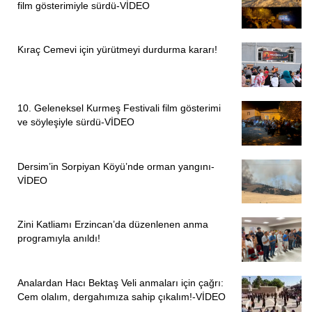
film gösterimiyle sürdü-VİDEO
değil inancımı da yok sayıyor. Ben Kürdüm ve Aleviyim. Biz
aynı zamanda varlık mücadelesi veriyoruz. Bu bir varlık
meselesidir. Onur meselesidir. İnsanlık onurunu asla yere
Kıraç Cemevi için yürütmeyi durdurma kararı!
düşürmedik düşürmeyeceğiz de. Bu sebeple zindanlarda
direnen arkadaşlarımıza buradan selam gönderiyoruz.”
“ÖRGÜTLÜ TOPLUM EN GÜÇLÜ TOPLUMDUR”
10. Geleneksel Kurmeş Festivali film gösterimi
ve söyleşiyle sürdü-VİDEO
6 Şubat depremlerini hatırlatan
Tuncel,
deprem sürecinin
hala atlatılmamış olduğunu belirtti. Depremin yarattığı
Dersim’in Sorpiyan Köyü’nde orman yangını-
sorunların merkezi hükümet tarafından çözülmediğini ifade
VİDEO
eden Tuncel, “Biz deprem sürecinde cezaevindeydik. Bu
süreç merkezi hükümetin yönetmeme krizini bizlere
Zini Katliamı Erzincan’da düzenlenen anma
gösterdi. Biz bu süreci birlikte dayanışma ile atlatabiliriz.
programıyla anıldı!
Başkasına ihtiyaç duymadan yaralarımızı birbirimizle
sarabilmeliyiz. Bu aynı zamanda bizim komünal
yaşamımızın da bir gereğidir. Bizler demokratik, kadın
Analardan Hacı Bektaş Veli anmaları için çağrı:
Cem olalım, dergahımıza sahip çıkalım!-VİDEO
özgürlükçü bir yaşam istiyoruz. Ama bakın kapitalist