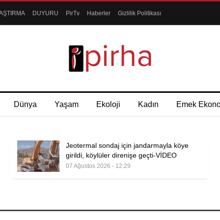
AŞTIRMA
DUYURU
PirTv
Haberler
Gizlilik Politikası
Dünya
Yaşam
Ekoloji
Kadın
Emek Ekon
Jeotermal sondaj için jandarmayla köye
girildi, köylüler direnişe geçti-VİDEO
07 Ağustos 2026 - 12:29