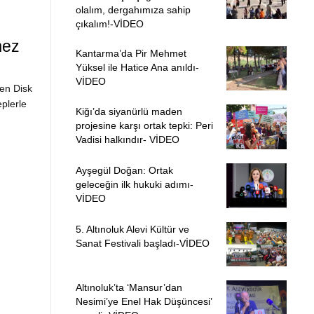
olalım, dergahımıza sahip
çıkalım!-VİDEO
mez
Kantarma’da Pir Mehmet
Yüksel ile Hatice Ana anıldı-
VİDEO
ren Disk
plerle
Kiğı’da siyanürlü maden
projesine karşı ortak tepki: Peri
Vadisi halkındır- VİDEO
Ayşegül Doğan: Ortak
geleceğin ilk hukuki adımı-
VİDEO
5. Altınoluk Alevi Kültür ve
Sanat Festivali başladı-VİDEO
Altınoluk’ta ‘Mansur’dan
Nesimi’ye Enel Hak Düşüncesi’