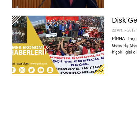
Disk Ge
22 Aralık 2017 
PİRHA- Taşer
Genel-İş Mer
hiçbir ilgis