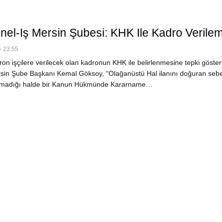
nel-Iş Mersin Şubesi: KHK Ile Kadro Verile
- 23:55
on işçilere verilecek olan kadronun KHK ile belirlenmesine tepki göste
sin Şube Başkanı Kemal Göksoy, “Olağanüstü Hal ilanını doğuran sebe
i olmadığı halde bir Kanun Hükmünde Kararname…