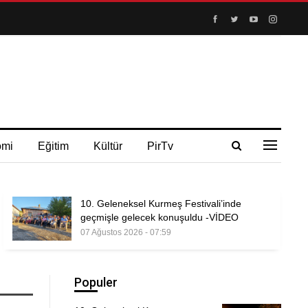
omi
Eğitim
Kültür
PirTv
10. Geleneksel Kurmeş Festivali’inde
geçmişle gelecek konuşuldu -VİDEO
07 Ağustos 2026 - 07:59
Populer