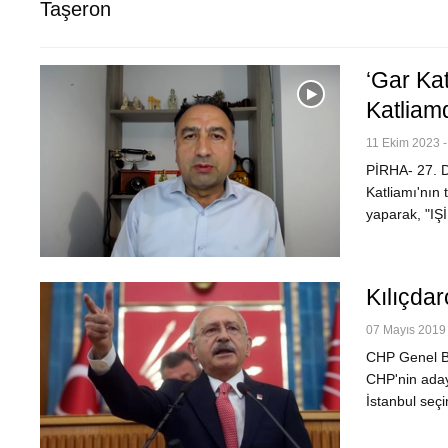
Taşeron
‘Gar Kat
Katlia
11 Ekim 2023 -
PİRHA- 27. D
Katliamı'nın 
yaparak, "IŞ
Kılıçdar
07 Mayıs 2019 
CHP Genel Ba
CHP'nin aday
İstanbul seç