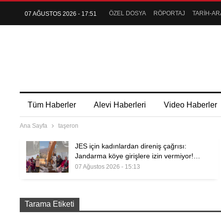
ÖZEL DOSYA
RÖPORTAJ
TARİH-AR
07 AĞUSTOS 2026 - 17:51
Tüm Haberler
Alevi Haberleri
Video Haberler
Ana Sayfa
taşeron
JES için kadınlardan direniş çağrısı:
Jandarma köye girişlere izin vermiyor!…
07 Ağustos 2026 - 15:13
Tarama Etiketi