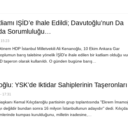
liamı IŞİD’e Ihale Edildi; Davutoğlu’nun Da
mda Sorumluluğu…
 15:23
önem HDP İstanbul Milletvekili Ali Kenanoğlu, 10 Ekim Ankara Gar
toplumun barış talebine yönelik İŞİD'e ihale edilen bir katliam olduğu v
İD taşeron olarak kullanıldı. O günden bugüne barış…
oğlu: YSK’de Iktidar Sahiplerinin Taşeronları
- 17:31
şkanı Kemal Kılıçdaroğlu partisinin grup toplantısında "Ekrem İmamo
ı değildir bundan sonra 16 milyon İstanbullunun adayıdır" dedi. Kılıçda
imlerinde kumpas kurulduğunu, milletin iradesine,…