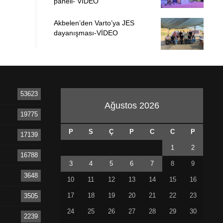
paneli- VİDEO
Akbelen’den Varto’ya JES
dayanışması-VİDEO
53623
Ağustos 2026
19775
P
S
Ç
P
C
C
P
17139
1
2
16788
3
4
5
6
7
8
9
3648
10
11
12
13
14
15
16
17
18
19
20
21
22
23
3505
24
25
26
27
28
29
30
2239