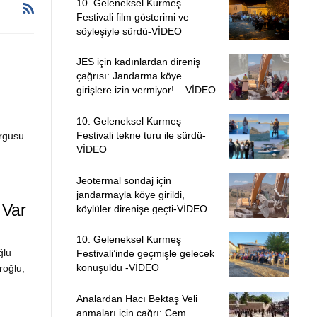
10. Geleneksel Kurmeş
Festivali film gösterimi ve
söyleşiyle sürdü-VİDEO
JES için kadınlardan direniş
çağrısı: Jandarma köye
girişlere izin vermiyor! – VİDEO
10. Geleneksel Kurmeş
Festivali tekne turu ile sürdü-
urgusu
VİDEO
Jeotermal sondaj için
jandarmayla köye girildi,
 Var
köylüler direnişe geçti-VİDEO
10. Geleneksel Kurmeş
ğlu
Festivali’inde geçmişle gelecek
konuşuldu -VİDEO
roğlu,
Analardan Hacı Bektaş Veli
anmaları için çağrı: Cem