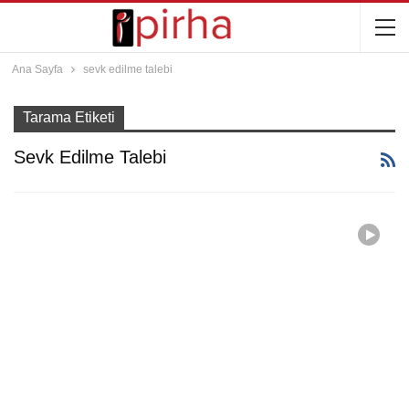
Ana Sayfa
sevk edilme talebi
Tarama Etiketi
Sevk Edilme Talebi