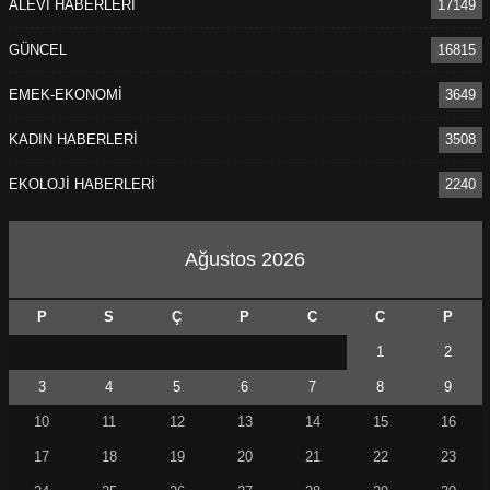
ALEVİ HABERLERİ
17149
GÜNCEL
16815
EMEK-EKONOMİ
3649
KADIN HABERLERİ
3508
EKOLOJİ HABERLERİ
2240
Ağustos 2026
P
S
Ç
P
C
C
P
1
2
3
4
5
6
7
8
9
10
11
12
13
14
15
16
17
18
19
20
21
22
23