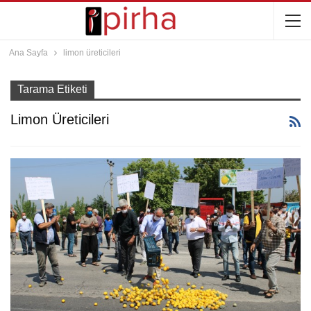
Ana Sayfa
limon üreticileri
Tarama Etiketi
Limon Üreticileri