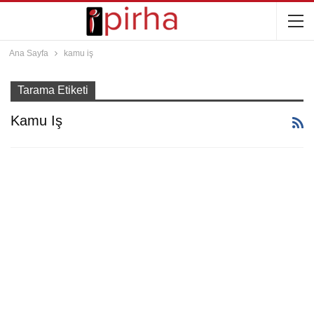
Ana Sayfa
kamu iş
Tarama Etiketi
Kamu Iş