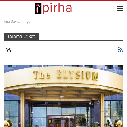
Ana Sayfa
işç
Tarama Etiketi
Işç