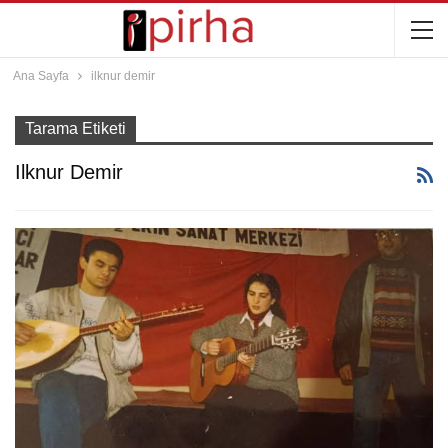
Ana Sayfa
ilknur demir
Tarama Etiketi
Ilknur Demir