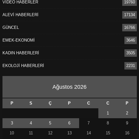
VİDEO HABERLER
19760
ALEVİ HABERLERİ
17134
GÜNCEL
16766
EMEK-EKONOMİ
3646
KADIN HABERLERİ
3505
EKOLOJİ HABERLERİ
2231
Ağustos 2026
P
S
Ç
P
C
C
P
1
2
3
4
5
6
7
8
9
10
11
12
13
14
15
16