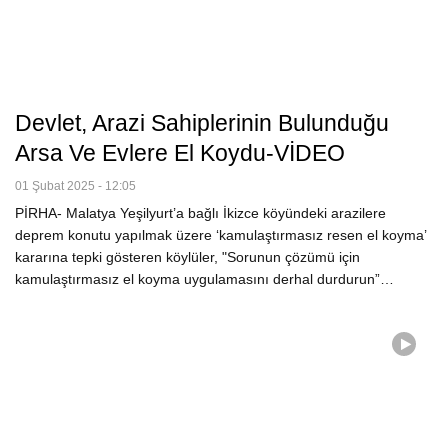
Devlet, Arazi Sahiplerinin Bulunduğu
Arsa Ve Evlere El Koydu-VİDEO
01 Şubat 2025 - 12:05
PİRHA- Malatya Yeşilyurt’a bağlı İkizce köyündeki arazilere
deprem konutu yapılmak üzere ‘kamulaştırmasız resen el koyma’
kararına tepki gösteren köylüler, "Sorunun çözümü için
kamulaştırmasız el koyma uygulamasını derhal durdurun”…