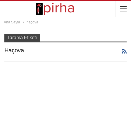
Ana Sayfa
haçova
Tarama Etiketi
Haçova