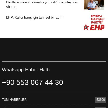
Okullara mescit talimatı ayrımcılığı derinleştirir-
VİDEO
EHP: Kalıcı barış için tarihsel bir adım
Whatsapp Haber Hattı
+90 553 067 44 30
TÜM HABERLER
53600