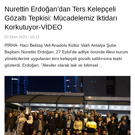
Nurettin Erdoğan’dan Ters Kelepçeli
Gözaltı Tepkisi: Mücadelemiz Iktidarı
Korkutuyor-VİDEO
03 Ekim 2023 - 10:12
PİRHA- Hacı Bektaş Veli Anadolu Kültür Vakfı Antalya Şube
Başkanı Nurettin Erdoğan, 27 Eylül'de adliye önünde Alevi kurum
yöneticilerine uygulanan ters kelepçeli gözaltı saldırısına tepki
gösterdi. Erdoğan, "Aleviler olarak laik ve bilimsel…