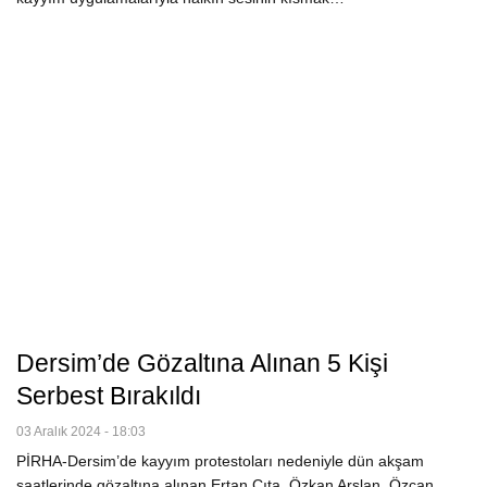
Dersim’de Gözaltına Alınan 5 Kişi
Serbest Bırakıldı
03 Aralık 2024 - 18:03
PİRHA-Dersim’de kayyım protestoları nedeniyle dün akşam
saatlerinde gözaltına alınan Ertan Çıta, Özkan Arslan, Özcan