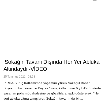
‘Sokağın Tavanı Dışında Her Yer Abluka
Altındaydı’-VİDEO
25 Temmuz 2021 - 08:58
PİRHA-Suruç Katliamı'nda yaşamını yitiren Nazegül Bahar
Boyraz'ın kızı Yasemin Boyraz Suruç katliamının 6.yıl dönümünde
yaşanan polis müdahalesine ve gözaltılara tepki göstererek, "Her
yeri abluka altına almışlardı. Sokağın tavanın da bir…