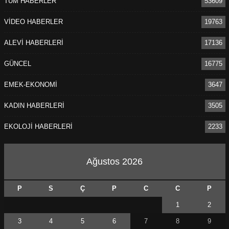
TÜM HABERLER
53609
VİDEO HABERLER
19763
ALEVİ HABERLERİ
17136
GÜNCEL
16775
EMEK-EKONOMİ
3647
KADIN HABERLERİ
3505
EKOLOJİ HABERLERİ
2233
Ağustos 2026
P
S
Ç
P
C
C
P
1
2
3
4
5
6
7
8
9