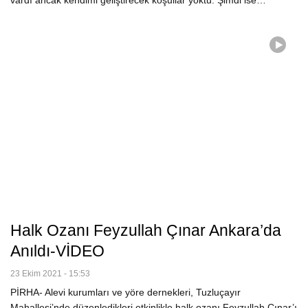
Halk Ozanı Feyzullah Çınar Ankara’da
Anıldı-VİDEO
23 Ekim 2021 - 15:53
PİRHA- Alevi kurumları ve yöre dernekleri, Tuzluçayır
Mahallesi’nde düzenledikleri etkinlikle halk ozanı Feyzullah Çınar’ı