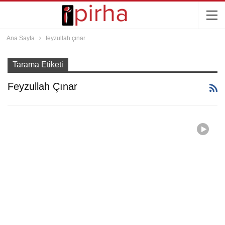
Ana Sayfa
feyzullah çınar
Tarama Etiketi
Feyzullah Çınar