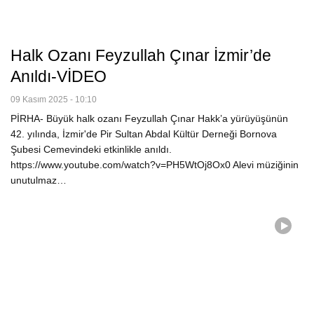
Halk Ozanı Feyzullah Çınar İzmir’de
Anıldı-VİDEO
09 Kasım 2025 - 10:10
PİRHA- Büyük halk ozanı Feyzullah Çınar Hakk’a yürüyüşünün
42. yılında, İzmir'de Pir Sultan Abdal Kültür Derneği Bornova
Şubesi Cemevindeki etkinlikle anıldı.
https://www.youtube.com/watch?v=PH5WtOj8Ox0 Alevi müziğinin
unutulmaz…