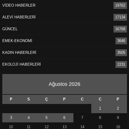
VİDEO HABERLER
19762
ALEVİ HABERLERİ
17134
GÜNCEL
16768
EMEK-EKONOMİ
3646
KADIN HABERLERİ
3505
EKOLOJİ HABERLERİ
2231
Ağustos 2026
P
S
Ç
P
C
C
P
1
2
3
4
5
6
7
8
9
10
11
12
13
14
15
16