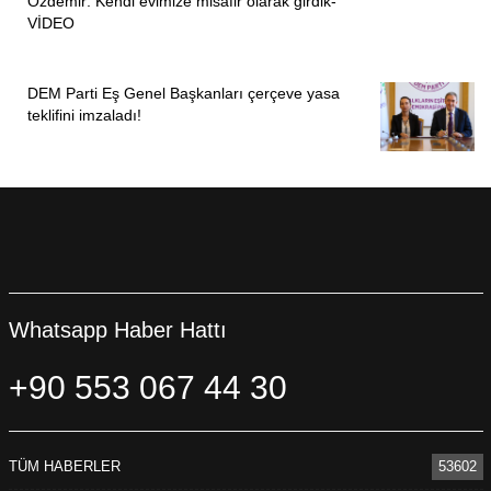
Özdemir: Kendi evimize misafir olarak girdik-
VİDEO
DEM Parti Eş Genel Başkanları çerçeve yasa
teklifini imzaladı!
Whatsapp Haber Hattı
+90 553 067 44 30
TÜM HABERLER
53602