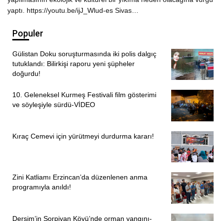
yaptı. https://youtu.be/ijJ_Wlud-es Sivas…
Populer
Gülistan Doku soruşturmasında iki polis dalgıç
tutuklandı: Bilirkişi raporu yeni şüpheler
doğurdu!
10. Geleneksel Kurmeş Festivali film gösterimi
ve söyleşiyle sürdü-VİDEO
Kıraç Cemevi için yürütmeyi durdurma kararı!
Zini Katliamı Erzincan’da düzenlenen anma
programıyla anıldı!
Dersim’in Sorpiyan Köyü’nde orman yangını-