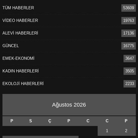
TÜM HABERLER
53609
VİDEO HABERLER
19763
ALEVİ HABERLERİ
17136
GÜNCEL
16775
EMEK-EKONOMİ
3647
KADIN HABERLERİ
3505
EKOLOJİ HABERLERİ
2233
Ağustos 2026
P
S
Ç
P
C
C
P
1
2