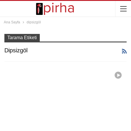
Ana Sayfa
dipsizgöl
Tarama Etiketi
Dipsizgöl