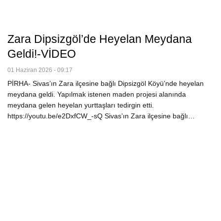
Zara Dipsizgöl’de Heyelan Meydana
Geldi!-VİDEO
01 Haziran 2026 - 09:17
PİRHA- Sivas’ın Zara ilçesine bağlı Dipsizgöl Köyü’nde heyelan
meydana geldi. Yapılmak istenen maden projesi alanında
meydana gelen heyelan yurttaşları tedirgin etti.
https://youtu.be/e2DxfCW_-sQ Sivas’ın Zara ilçesine bağlı…