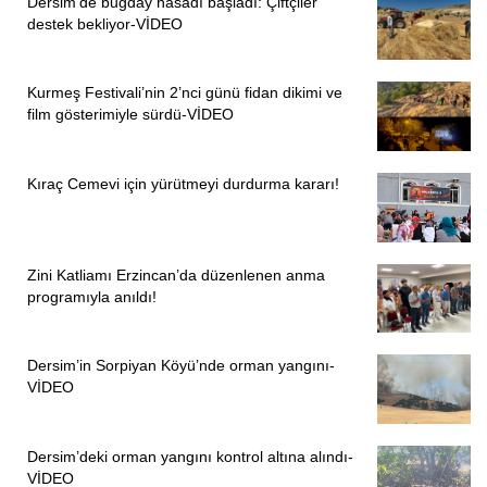
Dersim’de buğday hasadı başladı: Çiftçiler
destek bekliyor-VİDEO
Kurmeş Festivali’nin 2’nci günü fidan dikimi ve
film gösterimiyle sürdü-VİDEO
Kıraç Cemevi için yürütmeyi durdurma kararı!
Zini Katliamı Erzincan’da düzenlenen anma
programıyla anıldı!
Dersim’in Sorpiyan Köyü’nde orman yangını-
VİDEO
Dersim’deki orman yangını kontrol altına alındı-
VİDEO