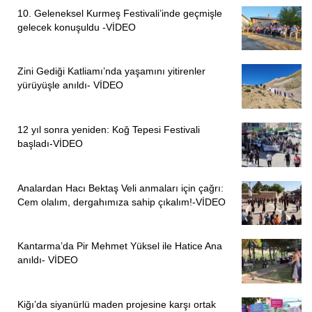
10. Geleneksel Kurmeş Festivali’inde geçmişle
gelecek konuşuldu -VİDEO
ÖNCEKI
SONRAKI
1
4
Zini Gediği Katliamı’nda yaşamını yitirenler
yürüyüşle anıldı- VİDEO
12 yıl sonra yeniden: Koğ Tepesi Festivali
başladı-VİDEO
Analardan Hacı Bektaş Veli anmaları için çağrı:
Cem olalım, dergahımıza sahip çıkalım!-VİDEO
Kantarma’da Pir Mehmet Yüksel ile Hatice Ana
anıldı- VİDEO
Kiğı’da siyanürlü maden projesine karşı ortak