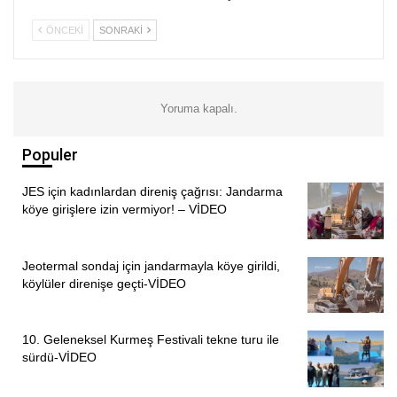
inanışıyla birleştiren ve Alevi İslam inancına göre dinini
yaşayan hemşehrilerimizi ziyaretlerimiz şahsıma ve birlikte
ÖNCEKI
SONRAKI
olduğumuz dava arkadaşlarımıza çok farklı duygular
yaşattı. Şunu anladık ki çok daha sık bir araya gelip cem
olmalıyız” diye konuştu.
Yoruma kapalı.
PİRHA/SAMSUN
Populer
JES için kadınlardan direniş çağrısı: Jandarma
köye girişlere izin vermiyor! – VİDEO
Jeotermal sondaj için jandarmayla köye girildi,
köylüler direnişe geçti-VİDEO
10. Geleneksel Kurmeş Festivali tekne turu ile
sürdü-VİDEO