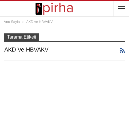
Ana Sayfa
AKD ve HBVAKV
Tarama Etiketi
AKD Ve HBVAKV