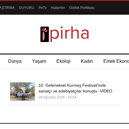
AŞTIRMA
DUYURU
PirTv
Haberler
Gizlilik Politikası
Dünya
Yaşam
Ekoloji
Kadın
Emek Ekon
10. Geleneksel Kurmeş Festivali’inde
sanatçı ve edebiyatçılar konuştu -VİDEO
08 Ağustos 2026 - 16:54