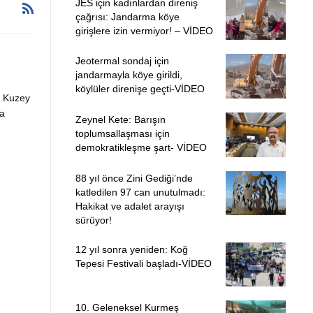
JES için kadınlardan direniş
çağrısı: Jandarma köye
girişlere izin vermiyor! – VİDEO
Jeotermal sondaj için
jandarmayla köye girildi,
köylüler direnişe geçti-VİDEO
. Kuzey
a
Zeynel Kete: Barışın
toplumsallaşması için
demokratikleşme şart- VİDEO
88 yıl önce Zini Gediği’nde
katledilen 97 can unutulmadı:
Hakikat ve adalet arayışı
sürüyor!
12 yıl sonra yeniden: Koğ
Tepesi Festivali başladı-VİDEO
10. Geleneksel Kurmeş