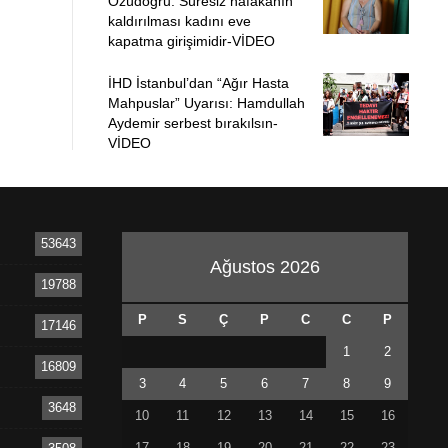
Özüdoğru: Süresiz nafakanın
kaldırılması kadını eve
kapatma girişimidir-VİDEO
İHD İstanbul’dan “Ağır Hasta
Mahpuslar” Uyarısı: Hamdullah
Aydemir serbest bırakılsın-
VİDEO
53643
Ağustos 2026
19788
P
S
Ç
P
C
C
P
17146
1
2
16809
3
4
5
6
7
8
9
3648
10
11
12
13
14
15
16
17
18
19
20
21
22
23