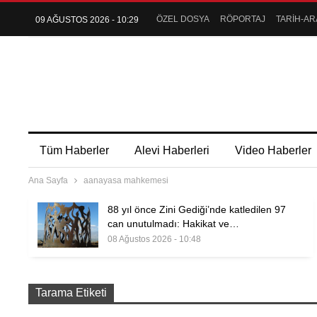
ÖZEL DOSYA
RÖPORTAJ
TARİH-AR
09 AĞUSTOS 2026 - 10:29
Tüm Haberler
Alevi Haberleri
Video Haberler
Ana Sayfa
aanayasa mahkemesi
88 yıl önce Zini Gediği’nde katledilen 97
can unutulmadı: Hakikat ve…
08 Ağustos 2026 - 10:48
Tarama Etiketi