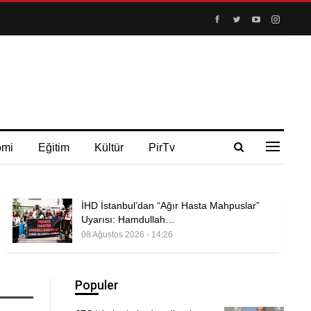
omi
Eğitim
Kültür
PirTv
İHD İstanbul’dan “Ağır Hasta Mahpuslar”
Uyarısı: Hamdullah…
08 Ağustos 2026 - 14:26
Populer