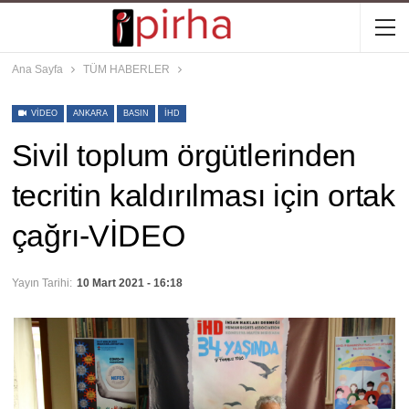
Ana Sayfa
TÜM HABERLER
VIDEO
ANKARA
BASIN
IHD
Sivil toplum örgütlerinden
tecritin kaldırılması için ortak
çağrı-VİDEO
Yayın Tarihi:
10 Mart 2021 - 16:18