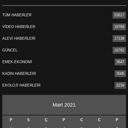
TÜM HABERLER
53617
VİDEO HABERLER
19768
ALEVİ HABERLERİ
17138
ÖNCEKI
SONRAKI
GÜNCEL
16782
1
2
EMEK-EKONOMİ
3647
KADIN HABERLERİ
3505
EKOLOJİ HABERLERİ
2234
Mart 2021
P
S
Ç
P
C
C
P