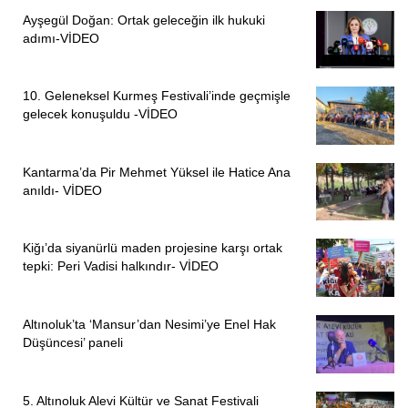
farklı zamanlarda farklı sürelerle mahpuslar açlık grevi ve
Ayşegül Doğan: Ortak geleceğin ilk hukuki
adımı-VİDEO
ölüm orucu eylemleri yapmak zorunda kaldığına işaret
eden
Çağatay,
“mahpusların karşılanabilir taleplerine
cevap verilerek hak ihlallerine son verilmeli ve insan
10. Geleneksel Kurmeş Festivali’inde geçmişle
onuruna yaraşır bir yaşam sağlanmalıdır. Ağır hasta
gelecek konuşuldu -VİDEO
mahpusların infazları ertelenmeli ve hasta mahpusların
tedavileri aksatılmadan sağlanmalıdır. İşkence ve kötü
Kantarma’da Pir Mehmet Yüksel ile Hatice Ana
muamele yasağına aykırı uygulamalara son verilmelidir.
anıldı- VİDEO
Mahpusların sosyal faaliyetlerinin üzerindeki engel ve
yasaklar kaldırılmalı, iletişim ve haberleşme olanakları
Kiğı’da siyanürlü maden projesine karşı ortak
eksiksiz olarak sağlanmalıdır. Ayrımcı uygulamalar son
tepki: Peri Vadisi halkındır- VİDEO
verilmeli, mahpuslar arasında eşitlik ilkesi gözetilmelidir.
Tüm bu hakların sağlanması ve ihlallerin sonlandırılması
Altınoluk’ta ‘Mansur’dan Nesimi’ye Enel Hak
için Adalet Bakanlığı, İç İşleri Bakanlığı, Sağlık Bakanlığı,
Düşüncesi’ paneli
Meclis İnsan Haklarını İnceleme Komisyonu, Kamu
Denetçiliği Kurumları ve ilgili tüm kurum ve kuruluşlar
görevlerini yapmalıdır” diye aktardı.
5. Altınoluk Alevi Kültür ve Sanat Festivali