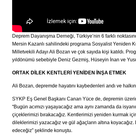
Deprem Dayanışma Derneği, Türkiye’nin 6 farklı noktasınd
Mersin Kazanlı sahilindeki programa Sosyalist Yeniden K
Milletvekili Adayı Ali Bozan ve çok sayıda kişi katıldı. Pr
yıldönümü sebebiyle Deniz Gezmiş, Hüseyin İnan ve Yusuf
ORTAK DİLEK KENTLERİ YENİDEN İNŞA ETMEK
Ali Bozan, depremde hayatını kaybedenleri andı ve halkını 
SYKP Eş Genel Başkanı Canan Yüce de, depremin üzerind
“Bugün acımızı yaşayacağız ama aynı zamanda da isyanım
çiçeklerimizi bırakacağız. Kentlerimizi yeniden kurmak iç
dileklerimizi yazacağız ve gül ağaçların altına koyacağız
edeceğiz” şeklinde konuştu.