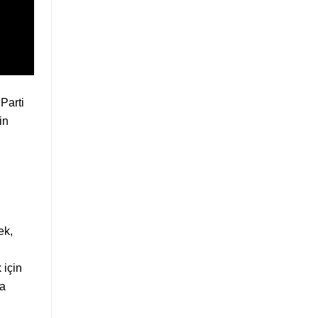
Parti
in
ek,
 için
şa