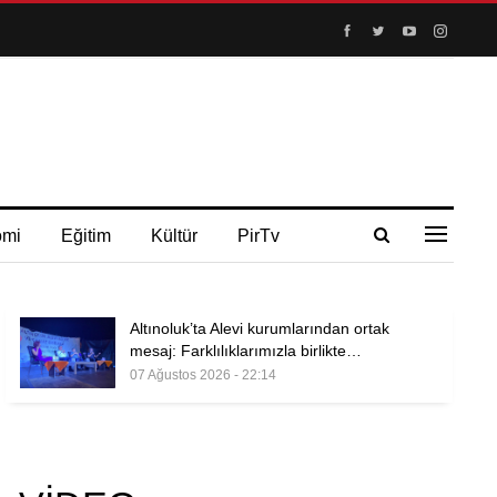
omi
Eğitim
Kültür
PirTv
Altınoluk’ta Alevi kurumlarından ortak
mesaj: Farklılıklarımızla birlikte…
07 Ağustos 2026 - 22:14