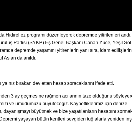
a Hıdırellez programı düzenleyerek depremde yitirilenleri andı.
uruluş Partisi (SYKP) Eş Genel Başkanı Canan Yüce, Yeşil Sol 
ogramda depremde yaşamını yitirenlerin yanı sıra, idam edilişlerin
 Aslan da anıldı.
yalnız bırakan devletten hesap soracaklarını ifade etti.
en 3 ay geçmesine rağmen acılarının taze olduğunu söyleyer
ızı ve umudumuzu büyüteceğiz. Kaybettiklerimiz için denize
in, dayanışmayı büyütmek ve bize yaşatılanların hesabını sormak
. Depremi yaşayan bütün kentleri sevgiden tuğlalarla yeniden in