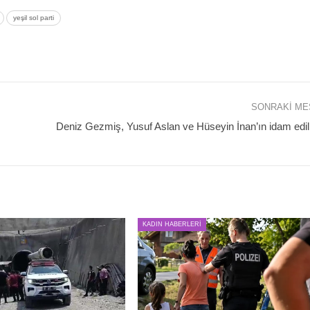
yeşil sol parti
SONRAKI M
Deniz Gezmiş, Yusuf Aslan ve Hüseyin İnan’ın idam edili
KADIN HABERLERİ