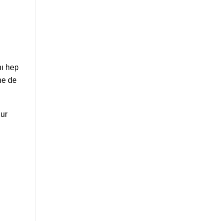
nı hep
ne de
hur