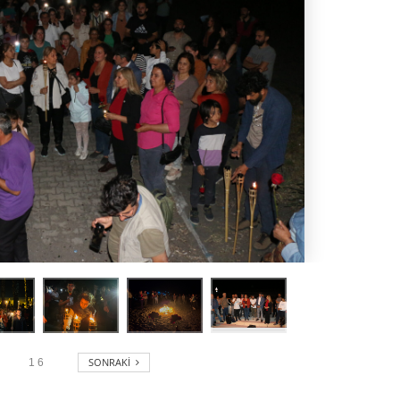
SONRAKI
1
6