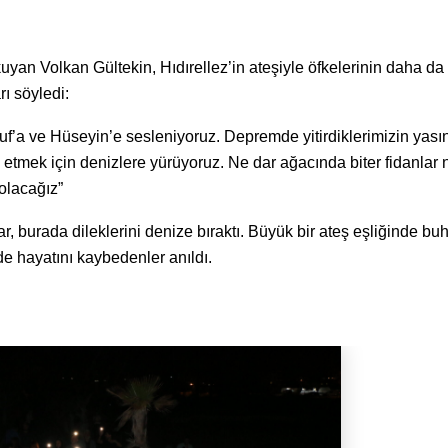
n Volkan Gültekin, Hıdırellez’in ateşiyle öfkelerinin daha da
ı söyledi:
f’a ve Hüseyin’e sesleniyoruz. Depremde yitirdiklerimizin yası
m etmek için denizlere yürüyoruz. Ne dar ağacında biter fidanlar 
 olacağız”
, burada dileklerini denize bıraktı. Büyük bir ateş eşliğinde bu
de hayatını kaybedenler anıldı.