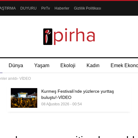
AŞTIRMA
DUYURU
PirTv
Haberler
Gizlilik Politikası
Dünya
Yaşam
Ekoloji
Kadın
Emek Ekon
enler anıldı- VİDEO
Kurmeş Festivali’nde yüzlerce yurttaş
buluştu!-VİDEO
08 Ağustos 2026 - 00:54