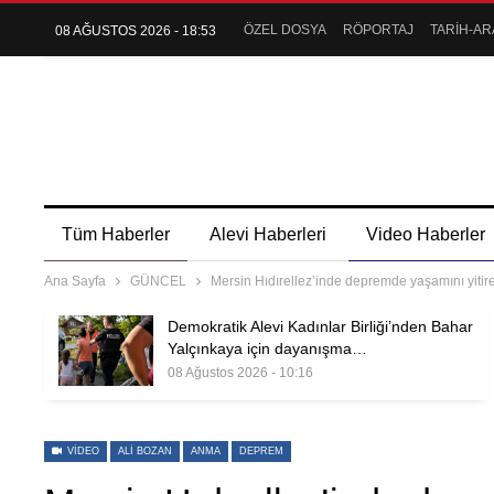
ÖZEL DOSYA
RÖPORTAJ
TARİH-AR
08 AĞUSTOS 2026 - 18:53
Tüm Haberler
Alevi Haberleri
Video Haberler
Ana Sayfa
GÜNCEL
Mersin Hıdırellez’inde depremde yaşamını yitir
Demokratik Alevi Kadınlar Birliği’nden Bahar
Yalçınkaya için dayanışma…
08 Ağustos 2026 - 10:16
VIDEO
ALI BOZAN
ANMA
DEPREM