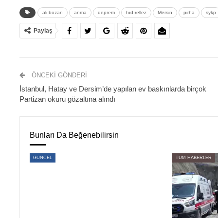
ali bozan
anma
deprem
hıdırellez
Mersin
pirha
sykp
Paylaş
ÖNCEKI GÖNDERI
İstanbul, Hatay ve Dersim’de yapılan ev baskınlarda birçok
Partizan okuru gözaltına alındı
Bunları Da Beğenebilirsin
GÜNCEL
TÜM HABERLER