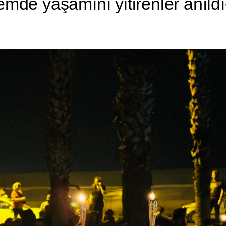
emde yaşamını yitirenler anıl