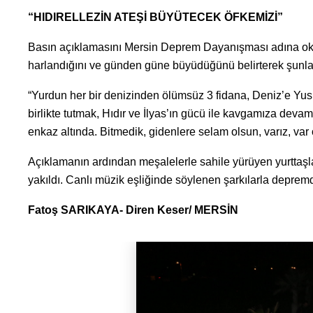
“HIDIRELLEZİN ATEŞİ BÜYÜTECEK ÖFKEMİZİ”
Basın açıklamasını Mersin Deprem Dayanışması adına okuya
harlandığını ve günden güne büyüdüğünü belirterek şunlar
“Yurdun her bir denizinden ölümsüz 3 fidana, Deniz’e Yusu
birlikte tutmak, Hıdır ve İlyas’ın gücü ile kavgamıza deva
enkaz altında. Bitmedik, gidenlere selam olsun, varız, var
Açıklamanın ardından meşalelerle sahile yürüyen yurttaşlar
yakıldı. Canlı müzik eşliğinde söylenen şarkılarla deprem
Fatoş SARIKAYA- Diren Keser/ MERSİN