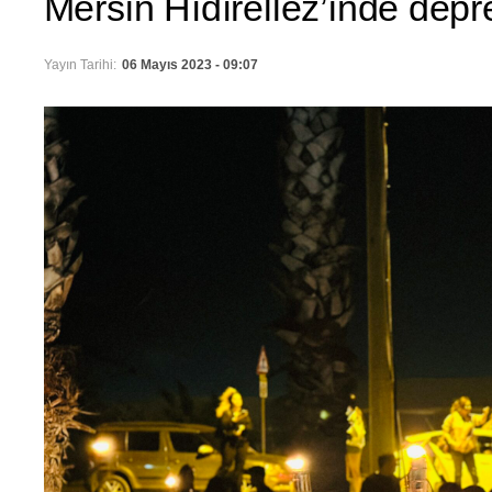
Mersin Hıdırellez’inde depr
Yayın Tarihi:
06 Mayıs 2023 - 09:07