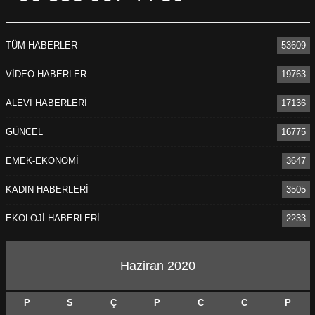
TÜM HABERLER
53609
VİDEO HABERLER
19763
ALEVİ HABERLERİ
17136
GÜNCEL
16775
EMEK-EKONOMİ
3647
KADIN HABERLERİ
3505
EKOLOJİ HABERLERİ
2233
Haziran 2020
P
S
Ç
P
C
C
P