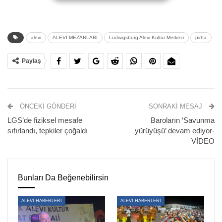
Saat 16.00 civarında kimlikleri tespit edilemeyen 35-45
yaşları arasındaki iki kişi de mezarlıkta G. Çiçek’e
alevi
ALEVİ MEZARLARI
Ludwigsburg Alevi Kültür Merkezi
pirha
yaklaşarak sözlü saldırı gerçekleştirdi.
Paylaş
Ellerinde uzun tespihler olduğu belirtilen iki kişi , “Niye bu
taşlara tapıyorsunuz, niye çiçek ekiyorsunuz, niye mezara
bakım yapıyorsunuz, bu günahtır” gibi ifadeler kullandı.
Daha sonra yakında bulunan S.Bektaş ve S.Ağırca da
ÖNCEKI GÖNDERI
SONRAKI MESAJ
tartışmaya dahil oldu.
LGS’de fiziksel mesafe
Baroların ‘Savunma
sıfırlandı, tepkiler çoğaldı
yürüyüşü’ devam ediyor-
5 yaşında vefat eden bir çocuğun mezarı üzerinde bulunan
VİDEO
melek motifini ile ailelerin mezarlar üzerine bıraktıkları
mumların da çöpe atıldığını gören görgü tanıkları daha
önce de defalarca benzer durumlar karşılaştıklarını ifade
Bunları Da Beğenebilirsin
etti.
ALEVİ HABERLERİ
ALEVİ HABERLERİ
“MEZARLARIMIZA KORKUYLA GİDİYORUZ”