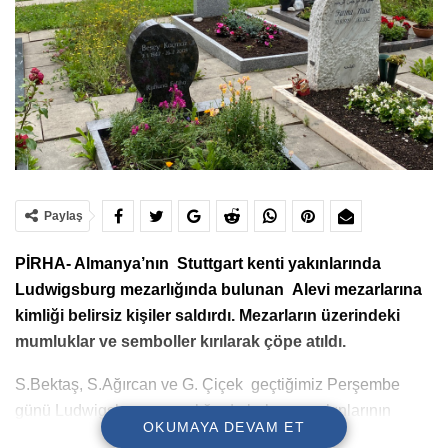
Paylaş
PİRHA- Almanya’nın Stuttgart kenti yakınlarında
Ludwigsburg mezarlığında bulunan Alevi mezarlarına
kimliği belirsiz kişiler saldırdı. Mezarların üzerindeki
mumluklar ve semboller kırılarak çöpe atıldı.
S.Bektaş, S.Ağırcan ve G. Çiçek geçtiğimiz Perşembe
günü Ludwigsburg mezarlığında bulunan yakınlarının
OKUMAYA DEVAM ET
mezarlarını ziyarete gitti.