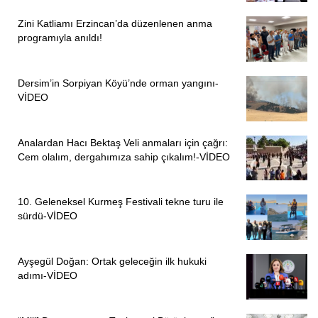
S.Bektaş, S.Ağırcan ve G. Çiçek yaşadıklarını Ludwigsburg
Zini Katliamı Erzincan’da düzenlenen anma
Alevi Kültür Merkezi yönetimine ileterek bir şeyler
programıyla anıldı!
yapılması gerektiğini belirtti.
Ludwigsburg Alevi Kültür Merkezi yönetimi konuyla ilgili
Dersim’in Sorpiyan Köyü’nde orman yangını-
yaptığı açıklamada yaşananları kınadıklarını belirtti. “Biz
VİDEO
bu zihniyetin nerede geldiğini iyi biliyoruz. Buranın Bir
hukuk devleti olduğunu unutmayalım!” dedi.
Analardan Hacı Bektaş Veli anmaları için çağrı:
Cem olalım, dergahımıza sahip çıkalım!-VİDEO
ÖZCAN BOZOĞLU/ LUDWİGSBURG
10. Geleneksel Kurmeş Festivali tekne turu ile
sürdü-VİDEO
Ayşegül Doğan: Ortak geleceğin ilk hukuki
adımı-VİDEO