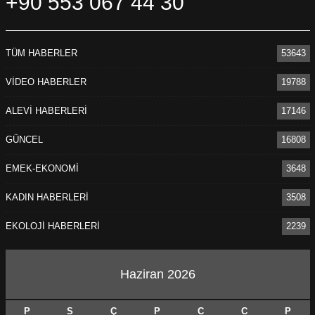
+90 553 067 44 30
TÜM HABERLER
53643
VİDEO HABERLER
19788
ALEVİ HABERLERİ
17146
GÜNCEL
16808
EMEK-EKONOMİ
3648
KADIN HABERLERİ
3508
EKOLOJİ HABERLERİ
2239
Haziran 2026
P
S
Ç
P
C
C
P