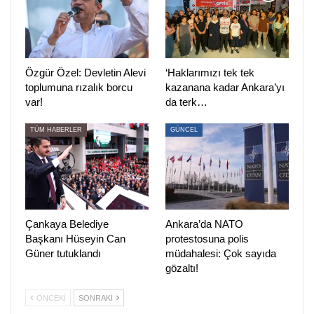
pic.twitter.com/Jw0sXu21g1
— SES Genel Merkezi
(@sesgenelmerkezi)
June 15, 2026
Özgür Özel: Devletin Alevi
‘Haklarımızı tek tek
toplumuna rızalık borcu
kazanana kadar Ankara’yı
var!
da terk…
TÜM HABERLER
GÜNCEL
HABER MERKEZİ
Çankaya Belediye
Ankara’da NATO
Başkanı Hüseyin Can
protestosuna polis
Güner tutuklandı
müdahalesi: Çok sayıda
gözaltı!
ÖNCEKI
SONRAKI