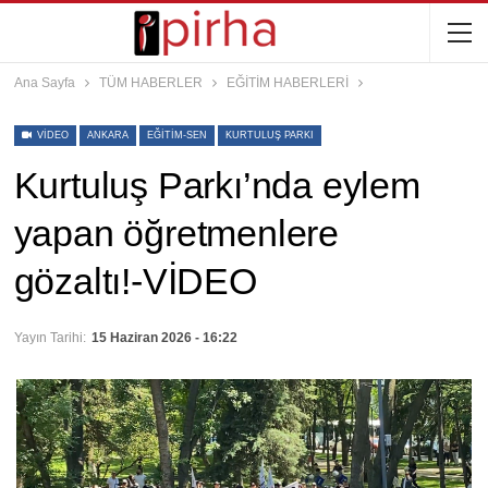
Ana Sayfa
TÜM HABERLER
EĞİTİM HABERLERİ
VIDEO
ANKARA
EĞITIM-SEN
KURTULUŞ PARKI
Kurtuluş Parkı’nda eylem
yapan öğretmenlere
gözaltı!-VİDEO
Yayın Tarihi:
15 Haziran 2026 - 16:22