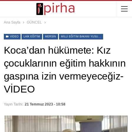
Ana Sayfa
GÜNCEL
VIDEO
LAIK EĞITIM
MERSIN
MILLI EĞITIM BAKANI YUSUF TEKIN'
Koca’dan hükümete: Kız
çocuklarının eğitim hakkının
gaspına izin vermeyeceğiz-
VİDEO
Yayın Tarihi:
21 Temmuz 2023 - 10:58