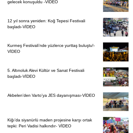
gelecek konuşuldu -VİDEO
sayılarak bir taraftan ÇEDES projesiyle okullara imam
yerleştirilerek bilim dışı, laiklik dışı eğitimin adımlarının
atıldığı bir gerçeklik var.”
12 yıl sonra yeniden: Koğ Tepesi Festivali
başladı-VİDEO
“KIZ ÇOCUKLARININ EĞİTİM HAKKINA EL
SÜRÜLMESİNE İZİN VERMEYECEĞİZ”
Kurmeş Festivali’nde yüzlerce yurttaş buluştu!-
VİDEO
Perihan Koca, tarikatların ve cemaatlerin en önemli
isteklerinden birinin laik eğitim karşıtı misyonunun yerine
getirilmesi olduğuna dikkati çekerek, “Bu tür adımları çoklu
5. Altınoluk Alevi Kültür ve Sanat Festivali
olarak atmaya devam edecekler ancak bizler mecliste,
başladı-VİDEO
sokakta, hayatın her alanında kız çocuklarının en temel
hakkı olan eğitim hakkına el sürülmesine izin
Akbelen’den Varto’ya JES dayanışması-VİDEO
vermeyeceğiz. Burada kadın hareketi hayatın her alanında
olduğu gibi bu konuda da erkek egemen sisteme, iktidara,
devlete, partilere ve bu zihniyete geçit vermemek için
Kiğı’da siyanürlü maden projesine karşı ortak
elinden gelen her şeyi yapacaktır” şeklinde konuştu.
tepki: Peri Vadisi halkındır- VİDEO