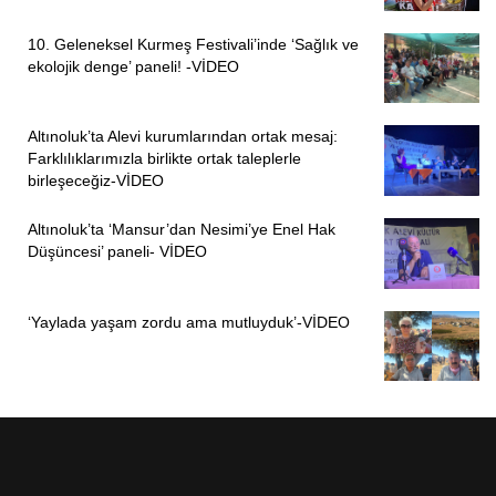
Fatoş SARIKAYA- Diren KESER/ MERSİN
10. Geleneksel Kurmeş Festivali’inde ‘Sağlık ve
ekolojik denge’ paneli! -VİDEO
Altınoluk’ta Alevi kurumlarından ortak mesaj:
Farklılıklarımızla birlikte ortak taleplerle
birleşeceğiz-VİDEO
Altınoluk’ta ‘Mansur’dan Nesimi’ye Enel Hak
Düşüncesi’ paneli- VİDEO
ÖNCEKI
SONRAKI
1
1
‘Yaylada yaşam zordu ama mutluyduk’-VİDEO