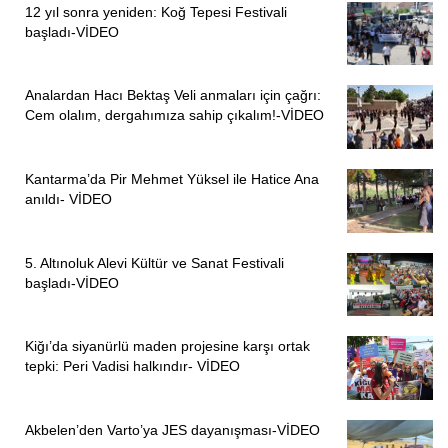
12 yıl sonra yeniden: Koğ Tepesi Festivali
çocuklardan bahsediyoruz. Genel perspektif üç yaş
başladı-VİDEO
sınırının konulması yönünde. Ancak bunu düzenlemek için
bile çok ciddi bir çalışmaya ihtiyaç var.
Analardan Hacı Bektaş Veli anmaları için çağrı:
Öncelikle yapılması gereken çocuk istismarının
Cem olalım, dergahımıza sahip çıkalım!-VİDEO
önlenmesidir. Çocuk İstismarını Önleme ve Araştırma
Komisyonu üyesiydim, bir rapor hazırlandı. Bu rapora
Kantarma’da Pir Mehmet Yüksel ile Hatice Ana
sayfalarca öneride bulunduk. Önerilerimizin büyük bir kısmı
anıldı- VİDEO
rapora girdi. Buna rağmen onlarca sayfalık muhalefet şerhi
yazdık. O komisyonun kararlarından biri de; Çocuk Hakları
5. Altınoluk Alevi Kültür ve Sanat Festivali
Komisyonu’nun kurulmasıdır. Acilen bu komisyonun
başladı-VİDEO
kurularak, faaliyete başlaması gerekiyor. Komisyonun
öncelikle kız çocuklarının erken evlendirilmelerine karşı bir
Kiğı’da siyanürlü maden projesine karşı ortak
politika yürütmesi, eğitimlerinin sağlanmasına ilişkin
tepki: Peri Vadisi halkındır- VİDEO
önlemleri alması gerekir.
*Cumhurbaşkanı Erdoğan, değişikliğinin yeniden
Akbelen’den Varto’ya JES dayanışması-VİDEO
düzenlenerek gündeme getirileceğini açıkladı. Adalet