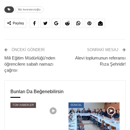
isteyen, çocuk haklarını savunan insanlar” ifadelerini
filiz kerestecioğlu
kullandı.
Paylaş
Filiz Kerestecioğlu, ANF’den Arzu Demir’in sorularını
yanıtladı.
*AKP bu yasa düzenlemesini savunurken, “Resmi
ÖNCEKI GÖNDERI
SONRAKI MESAJ
nikah yapamadıkları için mağdur olan aileler var” diyor.
Mili Eğitim Müdürlüğü’nden
Alevi toplumunun referansı
Durum gerçekten böyle mi?
öğrencilere sabah namazı
Rıza Şehridir!
çağrısı
Bu kesinlikle doğru bir tespit değil. Aslında çocuk
istismarcılığını aklamak, üstünü örtmek için öne sürülen bir
tez. Çünkü gerçekten dedikleri gibi olsaydı, en azından
Bunları Da Beğenebilirsin
getirdikleri düzenlemede bir yaş sınırlaması olurdu.
TÜM HABERLER
GÜNCEL
“Aralarında şu kadar yaş farkı olan çocuklarda böyle bir
mağduriyet varsa” denilirdi. Bu şekildeki bir düzenlemede
de elbette rızanın tespiti çok netamali bir konu. En azından