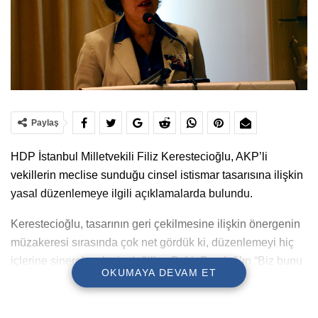
Paylaş
HDP İstanbul Milletvekili Filiz Kerestecioğlu, AKP’li
vekillerin meclise sunduğu cinsel istismar tasarısına ilişkin
yasal düzenlemeye ilgili açıklamalarda bulundu.
Kerestecioğlu, tasarının geri çekilmesine ilişkin önergenin
müzakeresi sırasında çok net gördük ki, düzenlemeyi hiç
içlerine sinerek çekmiş değiller. Bekir Bozdağ’ın “Biz bunu
OKUMAYA DEVAM ET
anlatamadık, başkaları iyi anlattı” ne demek? Bu da başka
bir ötekileştirme. “Kimdir o başkaları”. Başkaları dediğin
toplumun büyük çoğunluğu ve çocukları kollamak, korumak