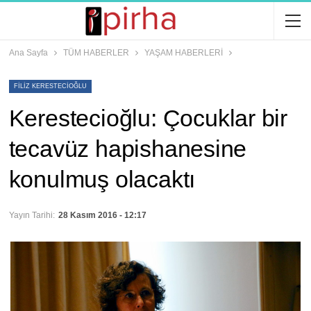
Ana Sayfa
TÜM HABERLER
YAŞAM HABERLERİ
FILIZ KERESTECIOĞLU
Kerestecioğlu: Çocuklar bir
tecavüz hapishanesine
konulmuş olacaktı
Yayın Tarihi:
28 Kasım 2016 - 12:17