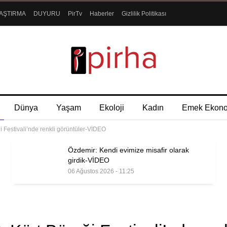
AŞTIRMA
DUYURU
PirTv
Haberler
Gizlilik Politikası
Dünya
Yaşam
Ekoloji
Kadın
Emek Ekon
 Festivali’nde renkli görüntüler-VİDEO
Özdemir: Kendi evimize misafir olarak
girdik-VİDEO
06 Ağustos 2026 - 11:25