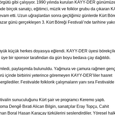
e örgütü gibi çalışıyor. 1990 yılında kurulan KAYY-DER günümüz
nde birçok sanatçı, eğitimci, müzik ve folklor grubu da çıkaran 
am etti. Uzun uğraşlardan sonra geçtiğimiz günlerde Kürt Böre
azar günü gerçekleşen 3. Kürt Böreği Festivali’nde tarihine yakış
 büyük küçük herkes doyasıya eğlendi. KAYY-DER üyesi börekçile
üye bir sponsor tarafından da gün boyu bedava çay dağıtıldı.
demledi, paylaşımda bulunuldu. Yağmura ve çamura rağmen genç
ürü içinde birbirini yeterince göremeyen KAYY-DER’liler hasret
gilediler. Festivalde folklorik çalışmaların yanı sıra Festivalde
ivalin sunuculuğunu Kürt şair ve programcı Keremo yaptı.
a Dengê Bırati Alican Bilgin, sanatçılar Eray Topçu, Cahit
 Boral Hasan Karaçay türkülerini seslendirdiler. Yöresel hal