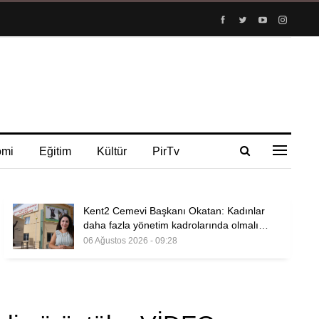
omi
Eğitim
Kültür
PirTv
Kent2 Cemevi Başkanı Okatan: Kadınlar
daha fazla yönetim kadrolarında olmalı…
06 Ağustos 2026 - 09:28