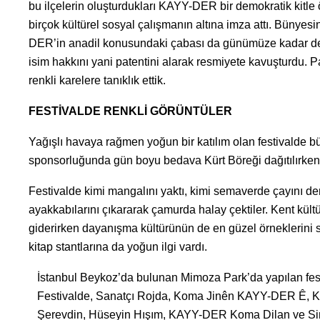
bu ilçelerin oluşturdukları KAYY-DER bir demokratik kitl
birçok kültürel sosyal çalışmanın altına imza attı. Bünyesi
DER’in anadil konusundaki çabası da günümüze kadar dev
isim hakkını yani patentini alarak resmiyete kavuşturdu. P
renkli karelere tanıklık ettik.
FESTİVALDE RENKLİ GÖRÜNTÜLER
Yağışlı havaya rağmen yoğun bir katılım olan festivalde
sponsorluğunda gün boyu bedava Kürt Böreği dağıtılırken 
Festivalde kimi mangalını yaktı, kimi semaverde çayını 
ayakkabılarını çıkararak çamurda halay çektiler. Kent kült
giderirken dayanışma kültürünün de en güzel örneklerini ser
kitap stantlarına da yoğun ilgi vardı.
İstanbul Beykoz’da bulunan Mimoza Park’da yapılan fest
Festivalde, Sanatçı Rojda, Koma Jinên KAYY-DER Ê, Kom
Şerevdin, Hüseyin Hışım, KAYY-DER Koma Dilan ve Sinan