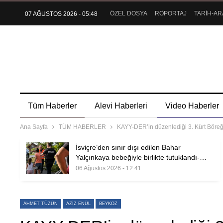
ÖZEL DOSYA
RÖPORTAJ
TARİH-AR
07 AĞUSTOS 2026 - 05:48
Tüm Haberler
Alevi Haberleri
Video Haberler
Ana Sayfa
TÜM HABERLER
KAYY-DER’in düzenlediği 3. Kürt Böreği
İsviçre’den sınır dışı edilen Bahar
Yalçınkaya bebeğiyle birlikte tutuklandı-…
06 Ağustos 2026 - 12:41
AHMET TÜZÜN
AZIZ ENÜL
BEYKOZ