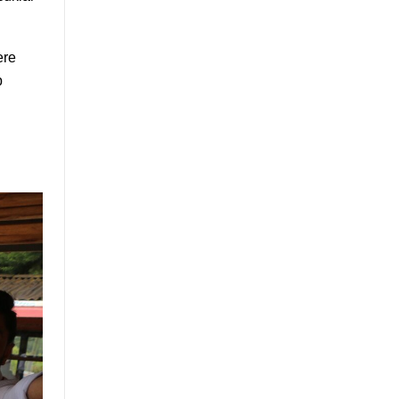
ere
p