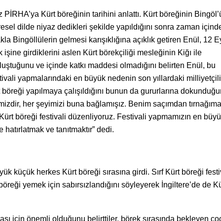
PİRHA’ya Kürt böreğinin tarihini anlattı. Kürt böreğinin Bingöl’
resel dilde niyaz dedikleri şekilde yapıldığını sonra zaman içind
kla Bingöllülerin gelmesi karışıklığına açıklık getiren Enül, 12 E
ine girdiklerini aslen Kürt börekçiliği mesleğinin Kiğı ile
oluştuğunu ve içinde katkı maddesi olmadığını belirten Enül, bu
vali yapmalarındaki en büyük nedenin son yıllardaki milliyetçil
küt böreği yapılmaya çalışıldığını bunun da gururlarına dokunduğ
imizdir, her şeyimizi buna bağlamışız. Benim saçımdan tırnağım
in Kürt böreği festivali düzenliyoruz. Festivali yapmamızın en büy
 hatırlatmak ve tanıtmaktır” dedi.
ük küçük herkes Kürt böreği sırasına girdi. Sırf Kürt böreği festi
böreği yemek için sabırsızlandığını söyleyerek İngiltere’de de Kü
ası için önemli olduğunu belirttiler. börek sırasında bekleyen ço