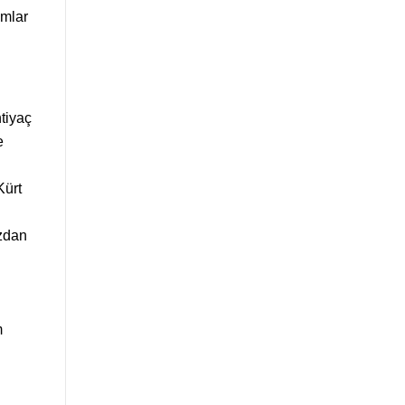
amlar
tiyaç
e
Kürt
ızdan
m