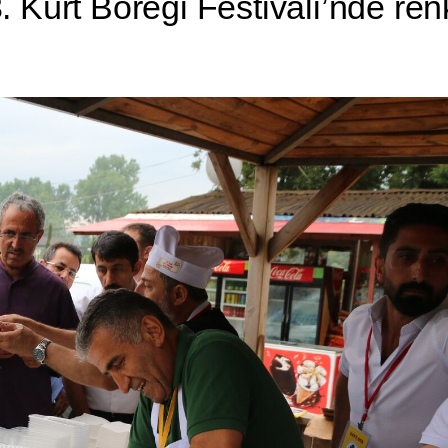
 Kürt Böreği Festivali’nde ren