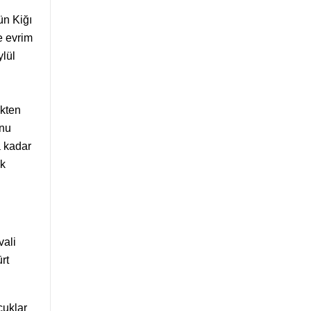
ün Kiğı
e evrim
ylül
ikten
unu
a kadar
ük
vali
rt
cuklar