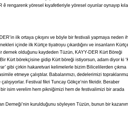
ê rengarenk yöresel kıyafetleriyle yöresel oyunlar oynayıp kıl
n ilk ortaya çıkışını ve böyle bir festivali yapmaya neden ih
ekleri içinde ilk Kürtçe tiyatroyu çıkardığını ve insanların Kürtç
bir dernek olduğunu kaydeden Tüzün, KAYY-DER Kürt Böreği
“Bir Kürt börekçisine gidip Kürt böreği istiyorsun, adam diyor ki ‘
r’ gibi çirkin hakaretvari kelimelerle bizim Bilicelilerden çıkma
simile etmeye çalıştılar. Babalarımızı, dedelerimizi topraklarım
alışıyorlar. Festival fikri Tuncay Gökçe’nin fikridir. Beraber
k bir isim verelim hem pikniğimizi hem de festivalimizi bir arada
arı Derneği’nin kurulduğunu söyleyen Tüzün, bunun bir kazanı