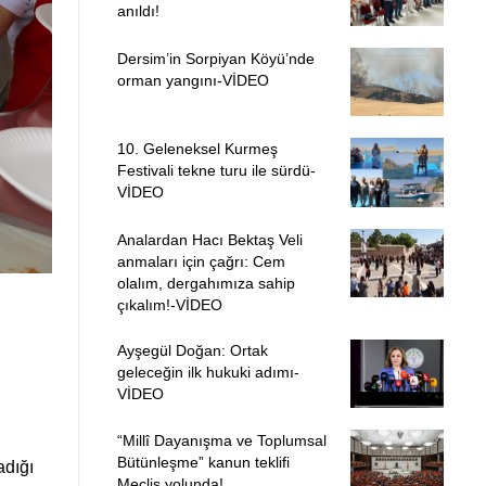
anıldı!
Dersim’in Sorpiyan Köyü’nde
orman yangını-VİDEO
10. Geleneksel Kurmeş
Festivali tekne turu ile sürdü-
VİDEO
Analardan Hacı Bektaş Veli
anmaları için çağrı: Cem
olalım, dergahımıza sahip
çıkalım!-VİDEO
Ayşegül Doğan: Ortak
geleceğin ilk hukuki adımı-
VİDEO
“Millî Dayanışma ve Toplumsal
Bütünleşme” kanun teklifi
adığı
Meclis yolunda!