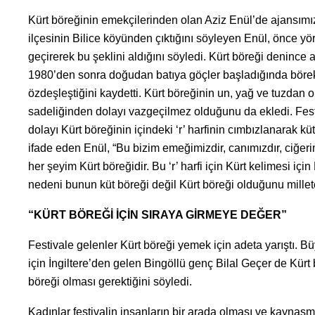
Kürt böreğinin emekçilerinden olan Aziz Enül’de ajansımız 
ilçesinin Bilice köyünden çıktığını söyleyen Enül, önce yö
geçirerek bu şeklini aldığını söyledi. Kürt böreği denince a
1980’den sonra doğudan batıya göçler başladığında börek iş
özdeşleştiğini kaydetti. Kürt böreğinin un, yağ ve tuzdan 
sadeliğinden dolayı vazgeçilmez olduğunu da ekledi. Festi
dolayı Kürt böreğinin içindeki ‘r’ harfinin cımbızlanarak 
ifade eden Enül, “Bu bizim emeğimizdir, canımızdır, ciğer
her şeyim Kürt böreğidir. Bu ‘r’ harfi için Kürt kelimesi iç
nedeni bunun küt böreği değil Kürt böreği olduğunu millete
“KÜRT BÖREĞİ İÇİN SIRAYA GİRMEYE DEĞER”
Festivale gelenler Kürt böreği yemek için adeta yarıştı. Büy
için İngiltere’den gelen Bingöllü genç Bilal Geçer de Kürt 
böreği olması gerektiğini söyledi.
Kadınlar festivalin insanların bir arada olması ve kaynaşm