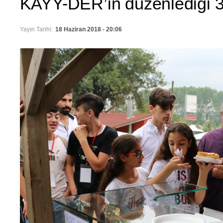
KAYY-DER’in düzenlediği 3.
Yayın Tarihi:
18 Haziran 2018 - 20:06