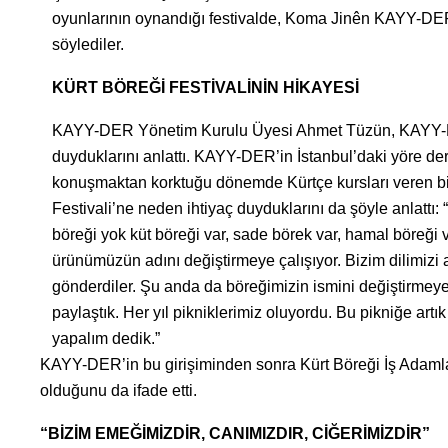
oyunlarının oynandığı festivalde, Koma Jinên KAYY-DER 
söylediler.
KÜRT BÖREĞİ FESTİVALİNİN HİKAYESİ
KAYY-DER Yönetim Kurulu Üyesi Ahmet Tüzün, KAYY-DER’i
duyduklarını anlattı. KAYY-DER’in İstanbul’daki yöre dern
konuşmaktan korktuğu dönemde Kürtçe kursları veren 
Festivali’ne neden ihtiyaç duyduklarını da şöyle anlattı: 
böreği yok küt böreği var, sade börek var, hamal böreği va
ürünümüzün adını değiştirmeye çalışıyor. Bizim dilimizi a
gönderdiler. Şu anda da böreğimizin ismini değiştirmeye ç
paylaştık. Her yıl pikniklerimiz oluyordu. Bu pikniğe artı
yapalım dedik.”
KAYY-DER’in bu girişiminden sonra Kürt Böreği İş Adaml
olduğunu da ifade etti.
“BİZİM EMEĞİMİZDİR, CANIMIZDIR, CİĞERİMİZDİR”