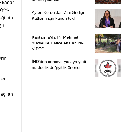
e kadar
KAYY-
Ayten Kordu’dan Zini Gediği
ği’nin
Katliamı için kanun teklifi!
ır
Kantarma’da Pir Mehmet
Yüksel ile Hatice Ana anıldı-
VİDEO
rin
İHD’den çerçeve yasaya yedi
maddelik değişiklik önerisi
ler
 açılan
k