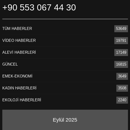
+90 553 067 44 30
müddetçe amaçladıkları gerçekleşemez” diye belirtti.
PİRHA/İSTANBUL
TÜM HABERLER
53649
VİDEO HABERLER
19791
ALEVİ HABERLERİ
17149
GÜNCEL
16815
EMEK-EKONOMİ
3649
KADIN HABERLERİ
3508
EKOLOJİ HABERLERİ
2240
ÖNCEKI
SONRAKI
1
5
Eylül 2025