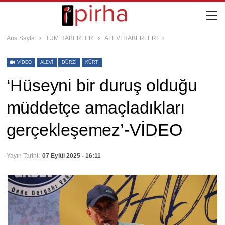
Ana Sayfa
TÜM HABERLER
ALEVİ HABERLERİ
VIDEO
ALEVI
DÜRZI
KÜRT
‘Hüseyni bir duruş olduğu
müddetçe amaçladıkları
gerçekleşemez’-VİDEO
Yayın Tarihi:
07 Eylül 2025 - 16:11