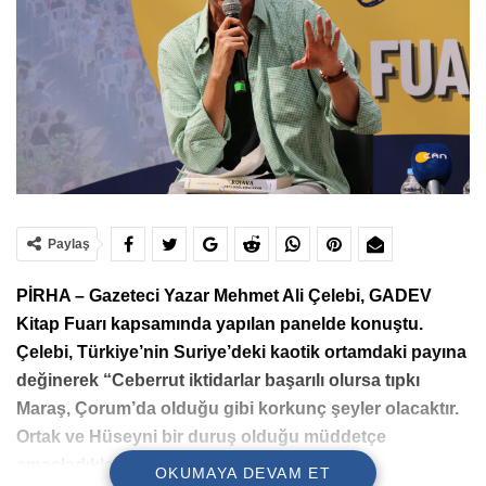
Paylaş
PİRHA – Gazeteci Yazar Mehmet Ali Çelebi, GADEV
Kitap Fuarı kapsamında yapılan panelde konuştu.
Çelebi, Türkiye’nin Suriye’deki kaotik ortamdaki payına
değinerek “Ceberrut iktidarlar başarılı olursa tıpkı
Maraş, Çorum’da olduğu gibi korkunç şeyler olacaktır.
Ortak ve Hüseyni bir duruş olduğu müddetçe
amaçladıkları gerçekleşemez” dedi.
OKUMAYA DEVAM ET