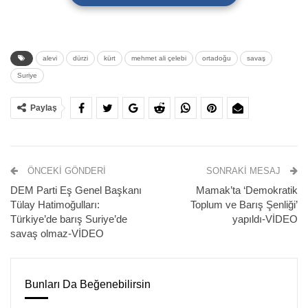
alevi
dürzi
kürt
mehmet ali çelebi
ortadoğu
savaş
Suriye
Paylaş
ÖNCEKI GÖNDERI
SONRAKI MESAJ
Garip Dede Dergahı Vakfı’nın (GADEV) düzenlediği kitap
DEM Parti Eş Genel Başkanı
Mamak’ta ‘Demokratik
fuarının son gününde, Suriye’de yaşanan gelişmelere dair
Tülay Hatimoğulları:
Toplum ve Barış Şenliği’
panel yapıldı.
Türkiye’de barış Suriye’de
yapıldı-VİDEO
savaş olmaz-VİDEO
Gazeteci Mehmet Ali Çelebi
‘nin konuşmacı olduğu
panelde “Suriye jeopolitiği: İç savaşın etkileri, HTŞ dönemi
ve Alevilere, Kürtlere, Dürzilere ve Türkiye’ye yansımaları”
Bunları Da Beğenebilirsin
başlıkları değerlendirildi.