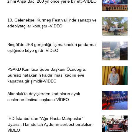
zihni Anşa Bacı 200 yıl önce yerle bir etti-VİDEO
ambargo uygulamaya da devam ediyor. Saldırılar yakın
zamanda da devam etti. 28 Ağustos’ta Alevi mahallelerine
10. Geleneksel Kurmeş Festivali’inde sanatçı ve
girerek kentsel dönüşüm bahanesiyle Alevilerin evlerine
edebiyatçılar konuştu -VİDEO
çökmeye çalıştılar. Aleviler bu saldırıları görünce bir
deklerasyon yayınladılar. Şu an Aleviler, kurdukları konsey
üzerinden kendi güvenliğini kurup, öz yönetim oluşturmaya
Bingöl’de JES gerginliği: İş makineleri jandarma
eşliğinde köye girdi- VİDEO
çalışıyorlar. Ceberrut iktidarlar başarılı olursa tıpkı Maraş,
Çorum’da olduğu gibi korkunç şeyler olacaktır. Suriye’deki
birçok fabrika yağmalanıp, ürünler buraya getirilip satıldı.
PSAKD Kumluca Şube Başkanı Özüdoğru:
Suriye’yi labaratuvar olarak kullandılar. Hakan Fidan da
Süresiz nafakanın kaldırılması kadını eve
kapatma girişimidir-VİDEO
Şam Valisi gibi konuşmakta.’Suriye Arap Cumhuriyeti’
olsun istiyorlar. Diğer halkları yok sayıyorlar.”
Altınoluk’ta deyişlerden kadınların ayak
seslerine festival coşkusu-VİDEO
“954 YIL BOYUNCA ALEVİLERİ YOK SAYMIŞSINIZ”
Mehmet Ali Çelebi
, “Suriye’de şu an suyu bulandıran
İHD İstanbul’dan “Ağır Hasta Mahpuslar”
temel güç Ankara’dır” diyerek şunları aktardı:
Uyarısı: Hamdullah Aydemir serbest bırakılsın-
VİDEO