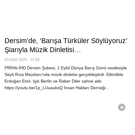
Dersim’de, ‘Barışa Türküler Söylüyoruz’
Şiarıyla Müzik Dinletisi…
03 Eylül 2025 - 22:58
PİRHA-İHD Dersim Şubesi, 1 Eylül Dünya Barış Günü vesilesiyle
Seyit Rıza Meydanı'nda müzik dinletisi gerçekleştirdi. Etkinlikte
Erdoğan Emir, Işık Berfin ve Raber Diler sahne aldı.
https://youtu.be/1p_LUuauksQ İnsan Hakları Derneği…