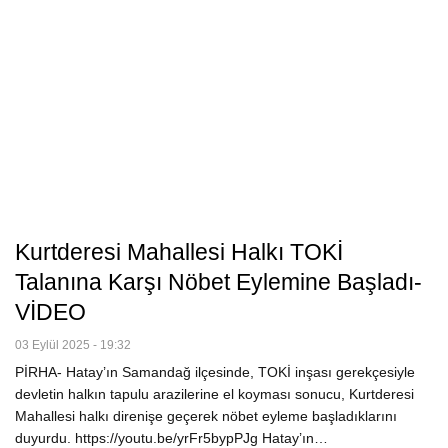
Kurtderesi Mahallesi Halkı TOKİ
Talanına Karşı Nöbet Eylemine Başladı-
VİDEO
03 Eylül 2025 - 19:32
PİRHA- Hatay’ın Samandağ ilçesinde, TOKİ inşası gerekçesiyle
devletin halkın tapulu arazilerine el koyması sonucu, Kurtderesi
Mahallesi halkı direnişe geçerek nöbet eyleme başladıklarını
duyurdu. https://youtu.be/yrFr5bypPJg Hatay’ın…