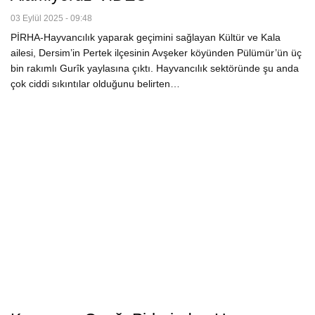
03 Eylül 2025 - 09:48
PİRHA-Hayvancılık yaparak geçimini sağlayan Kültür ve Kala
ailesi, Dersim’in Pertek ilçesinin Avşeker köyünden Pülümür’ün üç
bin rakımlı Gurîk yaylasına çıktı. Hayvancılık sektöründe şu anda
çok ciddi sıkıntılar olduğunu belirten…