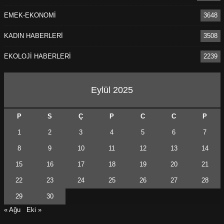
EMEK-EKONOMİ
3648
KADIN HABERLERİ
3508
EKOLOJİ HABERLERİ
2239
Eylül 2025
P
S
Ç
P
C
C
P
1
2
3
4
5
6
7
8
9
10
11
12
13
14
15
16
17
18
19
20
21
22
23
24
25
26
27
28
29
30
« Ağu
Eki »