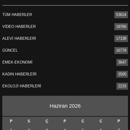
TÜM HABERLER
53614
VİDEO HABERLER
19766
ALEVİ HABERLERİ
17138
GÜNCEL
16779
EMEK-EKONOMİ
3647
KADIN HABERLERİ
3505
EKOLOJİ HABERLERİ
2233
Haziran 2026
P
S
Ç
P
C
C
P