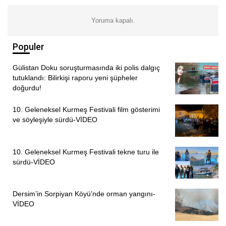
Avcıoğlu, günümüzde yaşanan toplumsal ve ekonomik
sorunlar karşısında emekçilerin, gençlerin ve ezilen
Yoruma kapalı.
kesimlerin ortak mücadele zeminlerinde buluşmasının
önemine vurgu yaptı.
Populer
Konuşmalarda ayrıca, 31 Mayıs 1971’de Nurhak
Gülistan Doku soruşturmasında iki polis dalgıç
tutuklandı: Bilirkişi raporu yeni şüpheler
Dağları’nda yaşamını yitiren Sinan Cemgil, Kadir Manga
doğurdu!
ve Alparslan Özdoğan da anıldı. Katılımcılar, Türkiye
devrimci hareketinin yaşamını yitiren isimlerini saygıyla
10. Geleneksel Kurmeş Festivali film gösterimi
andıklarını ifade etti.
ve söyleşiyle sürdü-VİDEO
Mezar başına bırakılan karanfillerin ardından anma
10. Geleneksel Kurmeş Festivali tekne turu ile
programı sona erdi. 1945 yılında Mazgirt’in Yeldeğen
sürdü-VİDEO
köyünde dünyaya gelen Hüseyin Cevahir, kısa yaşamına
rağmen Türkiye’nin siyasal tarihinde derin iz bırakan
isimlerden biri olarak anılmaya devam ediyor.
Dersim’in Sorpiyan Köyü’nde orman yangını-
VİDEO
PİRHA/DERSİM