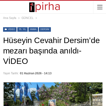
Ana Sayfa
GÜNCEL
VIDEO
55. YIL
ANMA
DERSIM
Hüseyin Cevahir Dersim’de
mezarı başında anıldı-
VİDEO
Yayın Tarihi:
01 Haziran 2026 - 14:13