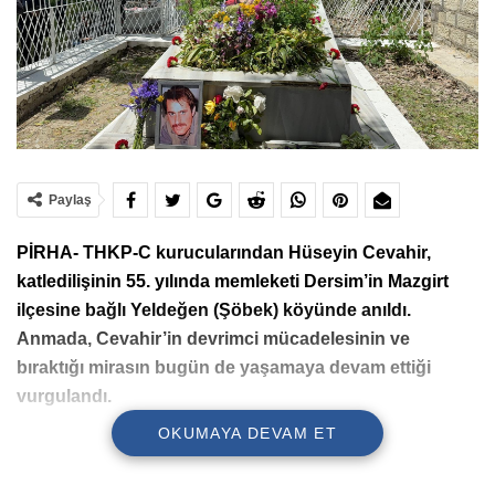
Paylaş
PİRHA- THKP-C kurucularından Hüseyin Cevahir,
katledilişinin 55. yılında memleketi Dersim’in Mazgirt
ilçesine bağlı Yeldeğen (Şöbek) köyünde anıldı.
Anmada, Cevahir’in devrimci mücadelesinin ve
bıraktığı mirasın bugün de yaşamaya devam ettiği
vurgulandı.
OKUMAYA DEVAM ET