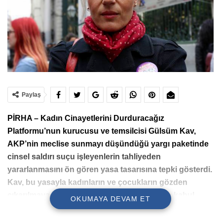
Paylaş
PİRHA – Kadın Cinayetlerini Durduracağız
Platformu’nun kurucusu ve temsilcisi Gülsüm Kav,
AKP’nin meclise sunmayı düşündüğü yargı paketinde
cinsel saldırı suçu işleyenlerin tahliyeden
yararlanmasını ön gören yasa tasarısına tepki gösterdi.
Kav, bu yasayla kadınların ve çocukların gözden
çıkarılmaya çalışıldığını belirterek, bunu asla kabul
OKUMAYA DEVAM ET
etmediklerini vurguladı.