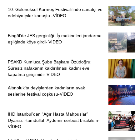
Koronavirüs salgının yayıldığı günlerde yaşlıların nasıl
10. Geleneksel Kurmeş Festivali’inde sanatçı ve
edebiyatçılar konuştu -VİDEO
gözden çıkarıldığını gördüklerini söyleyen Gülsüm Kav,
sözlerini şöyle sürdürdü:
Bingöl’de JES gerginliği: İş makineleri jandarma
“Böyle durumlarda rahatlıkla bugünlerde yaşlıların nasıl
eşliğinde köye girdi- VİDEO
gözden çıkarıldığını gördük. Bu korona günleri geçecek ve
bugünlerin hesabı verilecek. Bugün yaşlıyı, engelliyi daha
PSAKD Kumluca Şube Başkanı Özüdoğru:
fazla savunmamız gerektiğini gözden çıkarılabilir
Süresiz nafakanın kaldırılması kadını eve
görüyorsa, kadını da gözden çıkarılabilir görmesini
kapatma girişimidir-VİDEO
kanıtlarlar eğer bu maddeyi sokarlarsa.”
Altınoluk’ta deyişlerden kadınların ayak
“ACİL ÖNLEM PAKETİ HAZIRLANMALI”
seslerine festival coşkusu-VİDEO
Sokağa çıkmanın mümkün olmadığı bir zamanda
İHD İstanbul’dan “Ağır Hasta Mahpuslar”
olduklarını belirten Kav, yasa tasarısının Meclis’ten
Uyarısı: Hamdullah Aydemir serbest bırakılsın-
geçmemesi için ellerinden gelen tepkiyi sosyal medyadan
VİDEO
vereceklerini belirterek, bu yasa teklifini asla ama asla
kabul etmediklerini belirtti.