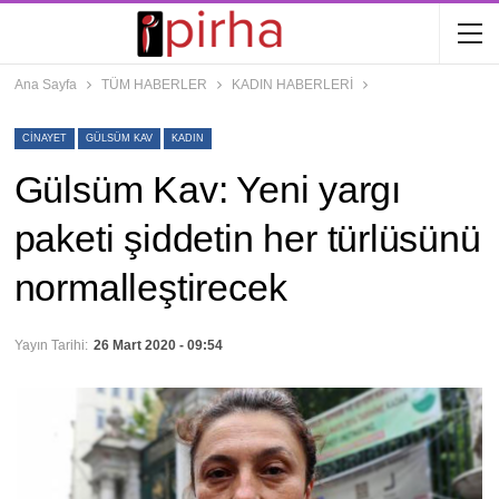
Ana Sayfa
TÜM HABERLER
KADIN HABERLERİ
CINAYET
GÜLSÜM KAV
KADIN
Gülsüm Kav: Yeni yargı
paketi şiddetin her türlüsünü
normalleştirecek
Yayın Tarihi:
26 Mart 2020 - 09:54