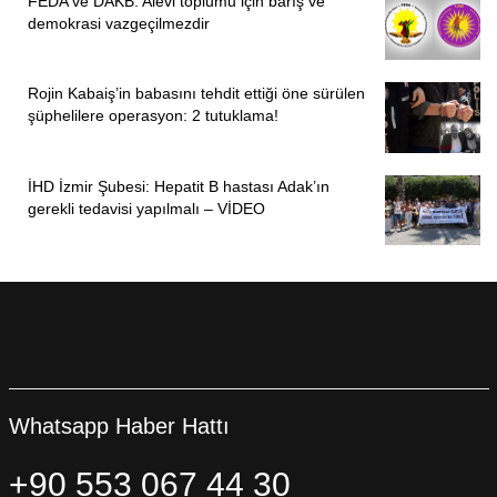
FEDA ve DAKB: Alevi toplumu için barış ve
demokrasi vazgeçilmezdir
Kadın Cinayetlerini Durduracağız Platformu’nun kurucusu
ve temsilcisi Gülsüm Kav, bu yasa teklifi yerine koronavirüs
Rojin Kabaiş’in babasını tehdit ettiği öne sürülen
günlerinde şiddet uygulayan faillerle evde kalmak zorunda
şüphelilere operasyon: 2 tutuklama!
kalan kadınlar için acil önlem paketlerinin açıklanması
gerektiğini de söyledi.
İHD İzmir Şubesi: Hepatit B hastası Adak’ın
PİRHA/İSTANBUL
gerekli tedavisi yapılmalı – VİDEO
Whatsapp Haber Hattı
+90 553 067 44 30