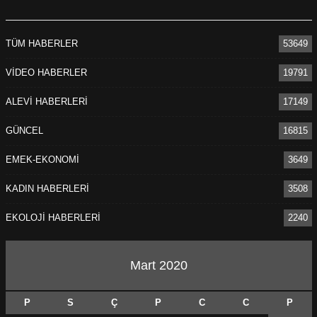
TÜM HABERLER
53649
VİDEO HABERLER
19791
ALEVİ HABERLERİ
17149
GÜNCEL
16815
EMEK-EKONOMİ
3649
KADIN HABERLERİ
3508
EKOLOJİ HABERLERİ
2240
Mart 2020
P
S
Ç
P
C
C
P