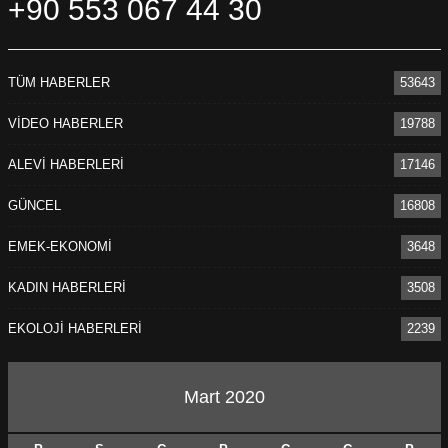
+90 553 067 44 30
TÜM HABERLER
53643
VİDEO HABERLER
19788
ALEVİ HABERLERİ
17146
GÜNCEL
16808
EMEK-EKONOMİ
3648
KADIN HABERLERİ
3508
EKOLOJİ HABERLERİ
2239
Mart 2020