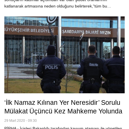
katlanarak artmasına neden olduğunu belirterek,“tüm bu…
‘İlk Namaz Kılınan Yer Neresidir’ Sorulu
Mülakat Üçüncü Kez Mahkeme Yolunda
29 Mart 2020 - 09:30
PİRHA - İçişleri Bakanlığı tarafından kayyım ataması ile yönetilen