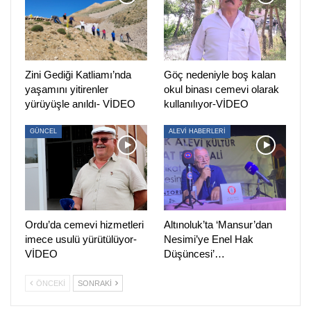
yurttaşlar katıldı.
Forumda, salondaki katılımcılar ile birlikte zoom üzerinden
dahil olan katılımcılara da söz hakkı verildi.
Zini Gediği Katliamı’nda
Göç nedeniyle boş kalan
“ALEVİLERİN SÖZÜNÜ, DEMOKRASİ İSTEĞİNİ,
yaşamını yitirenler
okul binası cemevi olarak
DEMOKRASİ KONFERANSINA TAŞIMAK İSTİYORUZ”
yürüyüşle anıldı- VİDEO
kullanılıyor-VİDEO
Alevi Dernekleri Federasyonu ve Garip Dede Dergahı
GÜNCEL
ALEVİ HABERLERİ
Yönetim Kurulu Başkanı
Celal Fırat
, fikir tartışmalarından
korkmamak, özgür bir şekilde konuşmak gerektiğini
vurgulayarak, “Bizler yan yana durup, birbirimizin elini
tutmalıyız. Demokrasi Konferansının güzelliklere yol
açmasını diliyorum” dedi.
Ordu’da cemevi hizmetleri
Altınoluk’ta ‘Mansur’dan
imece usulü yürütülüyor-
Nesimi’ye Enel Hak
DAD Basın Sekreteri
Bülent Felekoğlu,
Demokrasi
VİDEO
Düşüncesi’…
Konferansı’nın yaklaşık üç aydır bir çok platformda süreç
ÖNCEKI
SONRAKI
izlediğini ifade ederek şunları kaydetti: