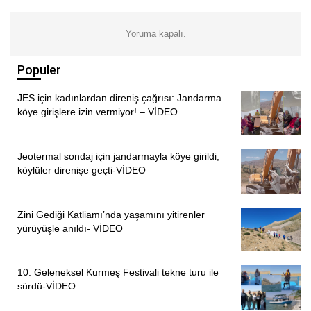
“Bu sürece Aleviler de katıldı. Biz Aleviler halklar ve
inançlar üzerinden söz kurduk. Demokratik yaklaşımı
Yoruma kapalı.
güçlendirmeye çalıştık. Bugünkü forumumuzun yaklaşımı
Demokrasi Konferansı’na giderken, Alevilerin sözünü,
Populer
demokrasi isteğini Demokrasi Konferansı’na taşımak.
Temel hedefimiz ülkenin her yerindeki mücadele
JES için kadınlardan direniş çağrısı: Jandarma
köye girişlere izin vermiyor! – VİDEO
dinamiklerinin birlikte söz kurabilmesini sağlayabilmek.”
“ALEVİLER İÇİN ACİL DEMOKRASİ!”
Jeotermal sondaj için jandarmayla köye girildi,
köylüler direnişe geçti-VİDEO
HDP İstanbul Milletvekili
Ali Kenanoğlu
ise, “Demokrasi,
bizim gibi haksızlığa uğrayan toplulukların yaşadığı
ülkelerde vazgeçilmez bir unsur. Çünkü bizim hakkımızı
Zini Gediği Katliamı’nda yaşamını yitirenler
koruyacak tek öğe demokrasidir. Bizler, yani Aleviler
yürüyüşle anıldı- VİDEO
açısından da acil demokrasi ve hemen demokrasi diyorum”
şeklinde konuştu.
10. Geleneksel Kurmeş Festivali tekne turu ile
sürdü-VİDEO
Yazar
Ayhan Aydın,
“İnsanın insana düşman edildiği ve bu