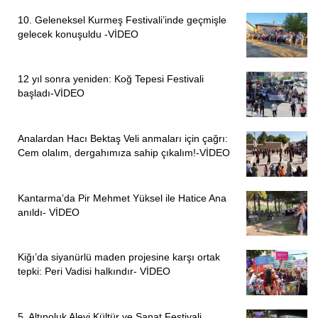
düşmanlık üzerinden siyaset yapılan bir ülkedeyiz. Birlikte
yaşama kültürünü ortadan kaldırmak için ellerinden gelen
10. Geleneksel Kurmeş Festivali’inde geçmişle
gelecek konuşuldu -VİDEO
her şeyi yaptılar ve yapmaya devam ediyorlar” diyerek
şöyle devam etti:
12 yıl sonra yeniden: Koğ Tepesi Festivali
“Biz Alevi Bektaşi toplumu doğuşumuzdan demokratız.
başladı-VİDEO
Aleviler bu ülkeden ve dünyadan barışın, kardeşin,
dostluğun, gerçek olduğu, hakça üretimin olduğu dünya
Analardan Hacı Bektaş Veli anmaları için çağrı:
ister. Okumak ve yolunu, erkanını yaşamak ister. Alevi
Cem olalım, dergahımıza sahip çıkalım!-VİDEO
Bektaşi toplumu bencil değildir, ezilen azınlıklarının sesini
yükselttiği her yerdedir. Bu devlet yurttaşına, yurttaş gibi
davranıncaya kadar bilinçli insanlar haklarını aramaya
Kantarma’da Pir Mehmet Yüksel ile Hatice Ana
anıldı- VİDEO
devam edecektir.”
“ALEVİLER İYİLİKTEN, EŞİTLİKTEN YANA BAKMIŞ VE
Kiğı’da siyanürlü maden projesine karşı ortak
BU AÇIDAN BEDELLER ÖDEMİŞTİR”
tepki: Peri Vadisi halkındır- VİDEO
PSAKD Ataşehir Şube ve Cemevi Başkanı
Gülsev Kaya
da, demokrasi kavramının tartışılması gereken bir kavram
5. Altınoluk Alevi Kültür ve Sanat Festivali